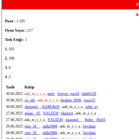
O
a
Puan :
1.195
Oyun Sayısı :
217
Terk Ettiği :
5
1.
103
2.
109
3.
0
4 .
5
Tarih
Rakip
30.06.2025
ank_m_y_r_a
,
meer
,
forever_you34
,
bade6126
30.06.2025
xx_elif
,
ank_m_y_r_a
,
ibrahim_0948
,
rezzo55
30.06.2025
xkaragul_
,
Al34PeReN
, ank_m_y_r_a ,
cebir_xy
27.06.2025
askan__65
,
YAGIZ39
,
blackrot
, ank_m_y_r_a
27.06.2025
ank_m_y_r_a ,
YAGIZ39
,
xkaragul__
,
Bulut__Mu61
26.06.2025
cino_34__
,
atilla5968
, ank_m_y_r_a ,
Sercihan
26.06.2025
cino_34__
,
atilla5968
, ank_m_y_r_a ,
Sercihan