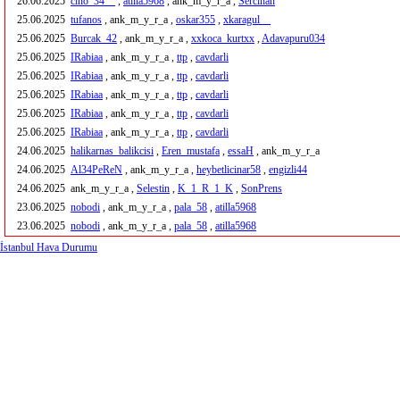
26.06.2025
cino_34__
,
atilla5968
, ank_m_y_r_a ,
Sercihan
25.06.2025
tufanos
, ank_m_y_r_a ,
oskar355
,
xkaragul__
25.06.2025
Burcak_42
, ank_m_y_r_a ,
xxkoca_kurtxx
,
Adavapuru034
25.06.2025
IRabiaa
, ank_m_y_r_a ,
ttp
,
cavdarli
25.06.2025
IRabiaa
, ank_m_y_r_a ,
ttp
,
cavdarli
25.06.2025
IRabiaa
, ank_m_y_r_a ,
ttp
,
cavdarli
25.06.2025
IRabiaa
, ank_m_y_r_a ,
ttp
,
cavdarli
25.06.2025
IRabiaa
, ank_m_y_r_a ,
ttp
,
cavdarli
24.06.2025
halikarnas_balikcisi
,
Eren_mustafa
,
essaH
, ank_m_y_r_a
24.06.2025
Al34PeReN
, ank_m_y_r_a ,
heybetlicinar58
,
engizli44
24.06.2025
ank_m_y_r_a ,
Selestin
,
K_1_R_1_K
,
SonPrens
23.06.2025
nobodi
, ank_m_y_r_a ,
pala_58
,
atilla5968
23.06.2025
nobodi
, ank_m_y_r_a ,
pala_58
,
atilla5968
İstanbul Hava Durumu