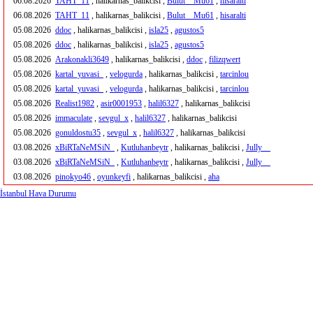
06.08.2026
TAHT_11
, halikarnas_balikcisi ,
Bulut__Mu61
,
hisaralti
06.08.2026
TAHT_11
, halikarnas_balikcisi ,
Bulut__Mu61
,
hisaralti
05.08.2026
ddoc
, halikarnas_balikcisi ,
isla25
,
agustos5
05.08.2026
ddoc
, halikarnas_balikcisi ,
isla25
,
agustos5
05.08.2026
Arakonakli3649
, halikarnas_balikcisi ,
ddoc
,
filizqwert
05.08.2026
kartal_yuvasi_
,
velogurda
, halikarnas_balikcisi ,
tarcinlou
05.08.2026
kartal_yuvasi_
,
velogurda
, halikarnas_balikcisi ,
tarcinlou
05.08.2026
Realist1982
,
asir0001953
,
halil6327
, halikarnas_balikcisi
05.08.2026
immaculate
,
sevgul_x
,
halil6327
, halikarnas_balikcisi
05.08.2026
gonuldostu35
,
sevgul_x
,
halil6327
, halikarnas_balikcisi
03.08.2026
xBiRTaNeMSiN_
,
Kutluhanbeytr
, halikarnas_balikcisi ,
Jully__
03.08.2026
xBiRTaNeMSiN_
,
Kutluhanbeytr
, halikarnas_balikcisi ,
Jully__
03.08.2026
pinokyo46
,
oyunkeyfi
, halikarnas_balikcisi ,
aha
İstanbul Hava Durumu