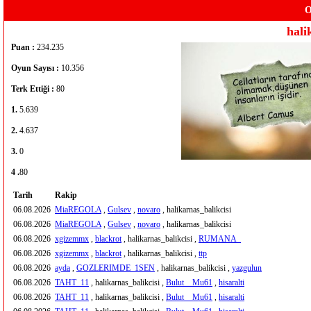
O
hali
Puan :
234.235
Oyun Sayısı :
10.356
Terk Ettiği :
80
1.
5.639
2.
4.637
3.
0
4 .
80
Tarih
Rakip
06.08.2026
MiaREGOLA
,
Gulsev
,
novaro
, halikarnas_balikcisi
06.08.2026
MiaREGOLA
,
Gulsev
,
novaro
, halikarnas_balikcisi
06.08.2026
xgizemmx
,
blackrot
, halikarnas_balikcisi ,
RUMANA_
06.08.2026
xgizemmx
,
blackrot
, halikarnas_balikcisi ,
ttp
06.08.2026
ayda
,
GOZLERIMDE_1SEN
, halikarnas_balikcisi ,
yazgulun
06.08.2026
TAHT_11
, halikarnas_balikcisi ,
Bulut__Mu61
,
hisaralti
06.08.2026
TAHT_11
, halikarnas_balikcisi ,
Bulut__Mu61
,
hisaralti