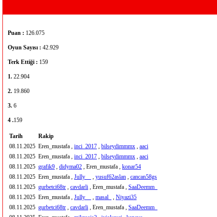
Puan :
126.075
Oyun Sayısı :
42.929
Terk Ettiği :
159
1.
22.904
2.
19.860
3.
6
4 .
159
Tarih
Rakip
08.11.2025
Eren_mustafa ,
inci_2017
,
bilseydimmmx
,
aaci
08.11.2025
Eren_mustafa ,
inci_2017
,
bilseydimmmx
,
aaci
08.11.2025
grafik9
,
didyma02
, Eren_mustafa ,
konar54
08.11.2025
Eren_mustafa ,
Jully__
,
yusuf62aslan
,
cancan58gs
08.11.2025
gurbetci68tr
,
cavdarli
, Eren_mustafa ,
SaaDeemm_
08.11.2025
Eren_mustafa ,
Jully__
,
masal_
,
Niyazi35
08.11.2025
gurbetci68tr
,
cavdarli
, Eren_mustafa ,
SaaDeemm_