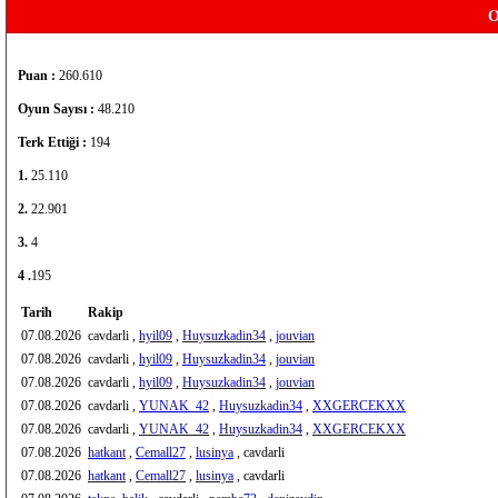
O
Puan :
260.610
Oyun Sayısı :
48.210
Terk Ettiği :
194
1.
25.110
2.
22.901
3.
4
4 .
195
Tarih
Rakip
07.08.2026
cavdarli ,
hyil09
,
Huysuzkadin34
,
jouvian
07.08.2026
cavdarli ,
hyil09
,
Huysuzkadin34
,
jouvian
07.08.2026
cavdarli ,
hyil09
,
Huysuzkadin34
,
jouvian
07.08.2026
cavdarli ,
YUNAK_42
,
Huysuzkadin34
,
XXGERCEKXX
07.08.2026
cavdarli ,
YUNAK_42
,
Huysuzkadin34
,
XXGERCEKXX
07.08.2026
hatkant
,
Cemall27
,
lusinya
, cavdarli
07.08.2026
hatkant
,
Cemall27
,
lusinya
, cavdarli