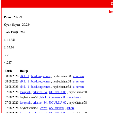
O
he
Puan :
206.295
Oyun Sayısı :
29.234
Terk Ettiği :
216
1.
14.851
2.
14.164
3.
2
4 .
217
Tarih
Rakip
08.08.2026
aKiL_1
,
burdurogretmen
, heybetlicinar58 ,
a_servan
08.08.2026
aKiL_1
,
burdurogretmen
, heybetlicinar58 ,
a_servan
08.08.2026
aKiL_1
,
burdurogretmen
, heybetlicinar58 ,
a_servan
07.08.2026
levoysali
,
erkanist_34
,
UGURLU_06
, heybetlicinar58
07.08.2026
heybetlicinar58 ,
blackrot
,
minerva38
,
xxyarbazxx
07.08.2026
levoysali
,
erkanist_34
,
UGURLU_06
, heybetlicinar58
07.08.2026
heybetlicinar58 ,
cruyf
,
wwDamlaxx
,
ashore