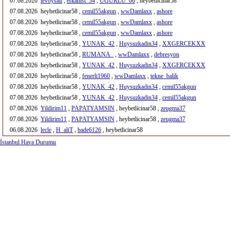
07.08.2026
levoysali
,
erkanist_34
,
UGURLU_06
, heybetlicinar58
07.08.2026
heybetlicinar58 ,
cemil55akgun
,
wwDamlaxx
,
ashore
07.08.2026
heybetlicinar58 ,
cemil55akgun
,
wwDamlaxx
,
ashore
07.08.2026
heybetlicinar58 ,
cemil55akgun
,
wwDamlaxx
,
ashore
07.08.2026
heybetlicinar58 ,
YUNAK_42
,
Huysuzkadin34
,
XXGERCEKXX
07.08.2026
heybetlicinar58 ,
RUMANA_
,
wwDamlaxx
,
debresyon
07.08.2026
heybetlicinar58 ,
YUNAK_42
,
Huysuzkadin34
,
XXGERCEKXX
07.08.2026
heybetlicinar58 ,
fenerli1960
,
wwDamlaxx
,
tekne_balik
07.08.2026
heybetlicinar58 ,
YUNAK_42
,
Huysuzkadin34
,
cemil55akgun
07.08.2026
heybetlicinar58 ,
YUNAK_42
,
Huysuzkadin34
,
cemil55akgun
07.08.2026
Yildirim11
,
PAPATYAMSIN
, heybetlicinar58 ,
zeugma37
07.08.2026
Yildirim11
,
PAPATYAMSIN
, heybetlicinar58 ,
zeugma37
06.08.2026
lecle
,
H_aliT
,
bade6126
, heybetlicinar58
İstanbul Hava Durumu