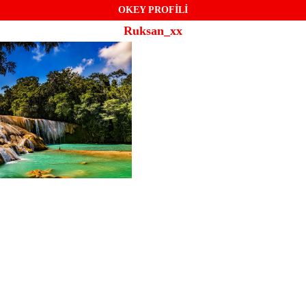
OKEY PROFİLİ
Ruksan_xx