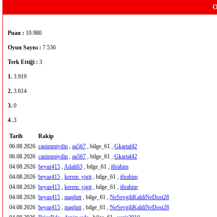
O
Puan :
10.980
Oyun Sayısı :
7.536
Terk Ettiği :
3
1.
3.919
2.
3.614
3.
0
4 .
3
Tarih
Rakip
06.08.2026
canimmiydin
,
aa567
, bilge_61 ,
Gkartal42
06.08.2026
canimmiydin
,
aa567
, bilge_61 ,
Gkartal42
04.08.2026
beyaz415
,
Adali63
, bilge_61 ,
i6rahim
04.08.2026
beyaz415
,
kerem_yigit
, bilge_61 ,
i6rahim
04.08.2026
beyaz415
,
kerem_yigit
, bilge_61 ,
i6rahim
04.08.2026
beyaz415
,
maglutt
, bilge_61 ,
NeSevgiliKaldiNeDost28
04.08.2026
beyaz415
,
maglutt
, bilge_61 ,
NeSevgiliKaldiNeDost28