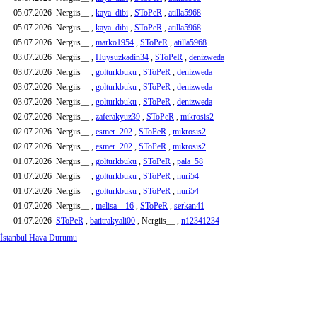
05.07.2026
Nergiis__ ,
kaya_dibi
,
SToPeR
,
atilla5968
05.07.2026
Nergiis__ ,
kaya_dibi
,
SToPeR
,
atilla5968
05.07.2026
Nergiis__ ,
marko1954
,
SToPeR
,
atilla5968
03.07.2026
Nergiis__ ,
Huysuzkadin34
,
SToPeR
,
denizweda
03.07.2026
Nergiis__ ,
golturkbuku
,
SToPeR
,
denizweda
03.07.2026
Nergiis__ ,
golturkbuku
,
SToPeR
,
denizweda
03.07.2026
Nergiis__ ,
golturkbuku
,
SToPeR
,
denizweda
02.07.2026
Nergiis__ ,
zaferakyuz39
,
SToPeR
,
mikrosis2
02.07.2026
Nergiis__ ,
esmer_202
,
SToPeR
,
mikrosis2
02.07.2026
Nergiis__ ,
esmer_202
,
SToPeR
,
mikrosis2
01.07.2026
Nergiis__ ,
golturkbuku
,
SToPeR
,
pala_58
01.07.2026
Nergiis__ ,
golturkbuku
,
SToPeR
,
nuri54
01.07.2026
Nergiis__ ,
golturkbuku
,
SToPeR
,
nuri54
01.07.2026
Nergiis__ ,
melisa__16
,
SToPeR
,
serkan41
01.07.2026
SToPeR
,
batitrakyali00
, Nergiis__ ,
n12341234
İstanbul Hava Durumu