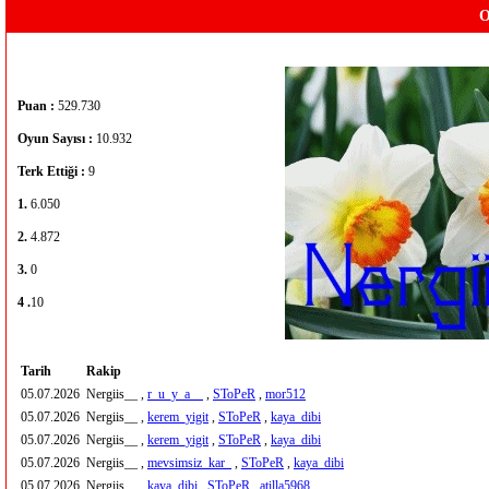
O
Puan :
529.730
Oyun Sayısı :
10.932
Terk Ettiği :
9
1.
6.050
2.
4.872
3.
0
4 .
10
Tarih
Rakip
05.07.2026
Nergiis__ ,
r_u_y_a__
,
SToPeR
,
mor512
05.07.2026
Nergiis__ ,
kerem_yigit
,
SToPeR
,
kaya_dibi
05.07.2026
Nergiis__ ,
kerem_yigit
,
SToPeR
,
kaya_dibi
05.07.2026
Nergiis__ ,
mevsimsiz_kar_
,
SToPeR
,
kaya_dibi
05.07.2026
Nergiis__ ,
kaya_dibi
,
SToPeR
,
atilla5968