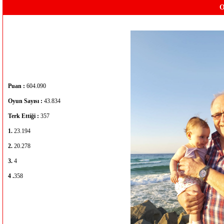
O
Puan :
604.090
Oyun Sayısı :
43.834
Terk Ettiği :
357
1.
23.194
2.
20.278
3.
4
4 .
358