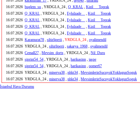
16.07.2026
karaduman_17
, YRDGLA_24 ,
nejo40
,
hisaralti
16.07.2026
buglem_su
, YRDGLA_24 ,
Q_KRAL
,
Kizil___Toprak
16.07.2026
Q_KRAL
, YRDGLA_24 ,
Eylulzade__
,
Kizil___Toprak
16.07.2026
Q_KRAL
, YRDGLA_24 ,
Eylulzade__
,
Kizil___Toprak
16.07.2026
Q_KRAL
, YRDGLA_24 ,
Eylulzade__
,
Kizil___Toprak
16.07.2026
Q_KRAL
, YRDGLA_24 ,
Eylulzade__
,
Kizil___Toprak
16.07.2026
Karamurat78
,
sihirliperii
,
YRDGLA_24
,
oyalimendil
16.07.2026
YRDGLA_24 ,
sihirliperii
,
sakarya_1968
,
oyalimendil
16.07.2026
Cemall27
,
Mevsim_dortx
, YRDGLA_24 ,
Nil_Duru
16.07.2026
siprint54_54
, YRDGLA_24 ,
harikasinn
,
jaspe
16.07.2026
siprint54_54
, YRDGLA_24 ,
harikasinn
,
oomer67
16.07.2026
YRDGLA_24 ,
minerva38
,
nhkt34
,
MevsimlerinSucuyokYoklugunSoguk
16.07.2026
YRDGLA_24 ,
minerva38
,
nhkt34
,
MevsimlerinSucuyokYoklugunSoguk
İstanbul Hava Durumu