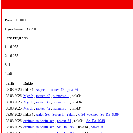
Puan :
10.000
Oyun Sayısı :
33.290
Terk Ettiği :
56
1.
16.975
2.
16.255
3.
4
4 .
56
Tarih
Rakip
08.08.2026
nhkt34 ,
Aspect_
,
mutter_42
,
gina_26
08.08.2026
Myruh
,
mutter_42
,
humanist__
, nhkt34
08.08.2026
Myruh
,
mutter_42
,
humanist__
, nhkt34
08.08.2026
Myruh
,
mutter_42
,
humanist__
, nhkt34
08.08.2026
nhkt34 ,
Anlat_Sen_Seversin_Yalani
,
x_34_xdenizx
,
Se_Da_1989
08.08.2026
canimin_ta_icisin_sen
,
pasam_61
, nhkt34 ,
Se_Da_1989
08.08.2026
canimin_ta_icisin_sen
,
Se_Da_1989
, nhkt34 ,
pasam_61