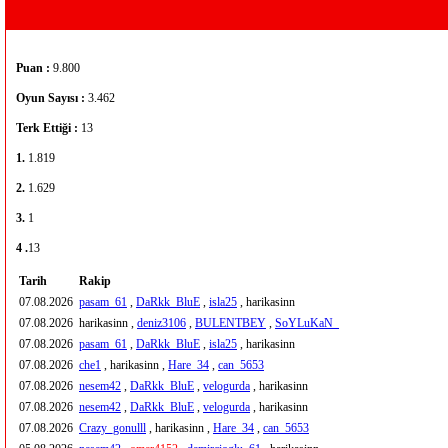
Puan :
9.800
Oyun Sayısı :
3.462
Terk Ettiği :
13
1.
1.819
2.
1.629
3.
1
4 .
13
Tarih
Rakip
07.08.2026
pasam_61
,
DaRkk_BluE
,
isla25
, harikasinn
07.08.2026
harikasinn ,
deniz3106
,
BULENTBEY
,
SoYLuKaN_
07.08.2026
pasam_61
,
DaRkk_BluE
,
isla25
, harikasinn
07.08.2026
che1
, harikasinn ,
Hare_34
,
can_5653
07.08.2026
nesem42
,
DaRkk_BluE
,
velogurda
, harikasinn
07.08.2026
nesem42
,
DaRkk_BluE
,
velogurda
, harikasinn
07.08.2026
Crazy_gonulll
, harikasinn ,
Hare_34
,
can_5653