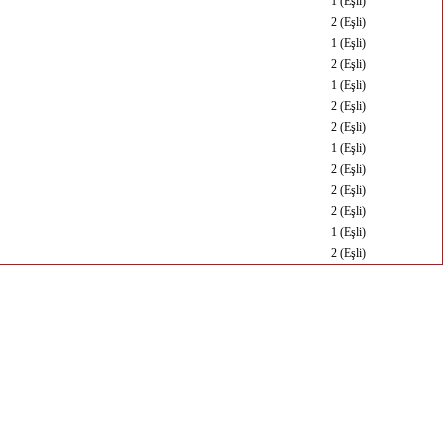
1 (Eşli)
2 (Eşli)
1 (Eşli)
2 (Eşli)
1 (Eşli)
2 (Eşli)
2 (Eşli)
1 (Eşli)
2 (Eşli)
2 (Eşli)
2 (Eşli)
1 (Eşli)
2 (Eşli)