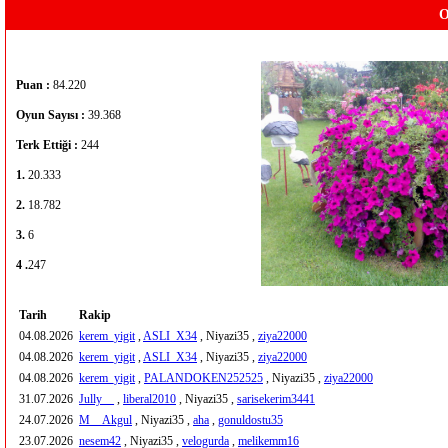
O
Puan :
84.220
Oyun Sayısı :
39.368
Terk Ettiği :
244
1.
20.333
2.
18.782
3.
6
4 .
247
Tarih
Rakip
04.08.2026
kerem_yigit
,
ASLI_X34
, Niyazi35 ,
ziya22000
04.08.2026
kerem_yigit
,
ASLI_X34
, Niyazi35 ,
ziya22000
04.08.2026
kerem_yigit
,
PALANDOKEN252525
, Niyazi35 ,
ziya22000
31.07.2026
Jully__
,
liberal2010
, Niyazi35 ,
sarisekerim3441
24.07.2026
M__Akgul
, Niyazi35 ,
aha
,
gonuldostu35
23.07.2026
nesem42
, Niyazi35 ,
velogurda
,
melikemm16