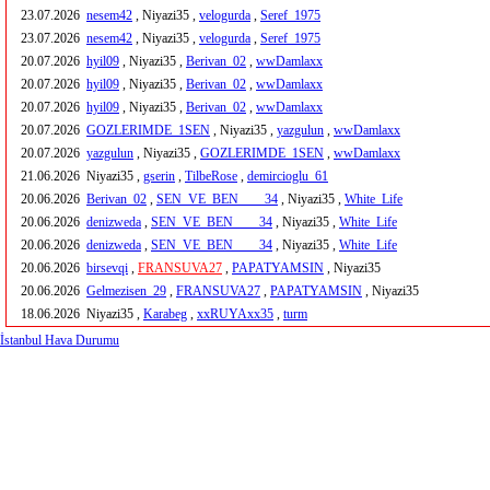
23.07.2026
nesem42
, Niyazi35 ,
velogurda
,
Seref_1975
23.07.2026
nesem42
, Niyazi35 ,
velogurda
,
Seref_1975
20.07.2026
hyil09
, Niyazi35 ,
Berivan_02
,
wwDamlaxx
20.07.2026
hyil09
, Niyazi35 ,
Berivan_02
,
wwDamlaxx
20.07.2026
hyil09
, Niyazi35 ,
Berivan_02
,
wwDamlaxx
20.07.2026
GOZLERIMDE_1SEN
, Niyazi35 ,
yazgulun
,
wwDamlaxx
20.07.2026
yazgulun
, Niyazi35 ,
GOZLERIMDE_1SEN
,
wwDamlaxx
21.06.2026
Niyazi35 ,
gserin
,
TilbeRose
,
demircioglu_61
20.06.2026
Berivan_02
,
SEN_VE_BEN____34
, Niyazi35 ,
White_Life
20.06.2026
denizweda
,
SEN_VE_BEN____34
, Niyazi35 ,
White_Life
20.06.2026
denizweda
,
SEN_VE_BEN____34
, Niyazi35 ,
White_Life
20.06.2026
birsevqi
,
FRANSUVA27
,
PAPATYAMSIN
, Niyazi35
20.06.2026
Gelmezisen_29
,
FRANSUVA27
,
PAPATYAMSIN
, Niyazi35
18.06.2026
Niyazi35 ,
Karabeg
,
xxRUYAxx35
,
turm
İstanbul Hava Durumu