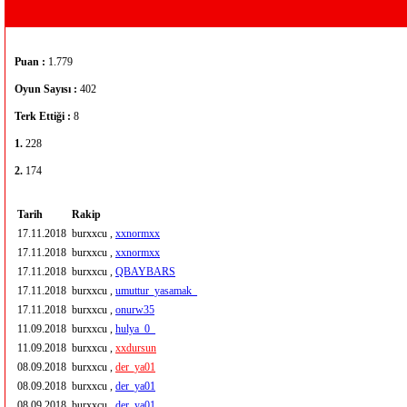
Puan :
1.779
Oyun Sayısı :
402
Terk Ettiği :
8
1.
228
2.
174
Tarih
Rakip
17.11.2018
burxxcu ,
xxnormxx
17.11.2018
burxxcu ,
xxnormxx
17.11.2018
burxxcu ,
QBAYBARS
17.11.2018
burxxcu ,
umuttur_yasamak_
17.11.2018
burxxcu ,
onurw35
11.09.2018
burxxcu ,
hulya_0_
11.09.2018
burxxcu ,
xxdursun
08.09.2018
burxxcu ,
der_ya01
08.09.2018
burxxcu ,
der_ya01
08.09.2018
burxxcu ,
der_ya01