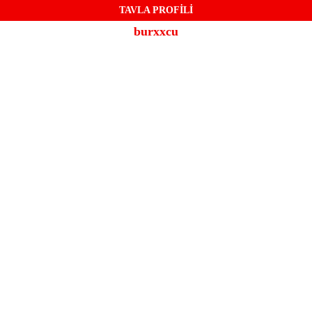
TAVLA PROFİLİ
burxxcu