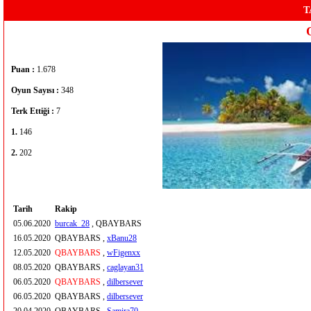
T
Puan :
1.678
Oyun Sayısı :
348
Terk Ettiği :
7
1.
146
2.
202
Tarih
Rakip
05.06.2020
burcak_28
, QBAYBARS
16.05.2020
QBAYBARS ,
xBanu28
12.05.2020
QBAYBARS
,
wFigenxx
08.05.2020
QBAYBARS ,
caglayan31
06.05.2020
QBAYBARS
,
dilbersever
06.05.2020
QBAYBARS ,
dilbersever