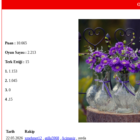
O
Puan :
10.665
Oyun Sayısı :
2.213
Terk Ettiği :
15
1.
1.153
2.
1.045
3.
0
4 .
15
Tarih
Rakip
22.05.2026
xmehmet12
,
atilla5968
,
Acimasiz
, zerda