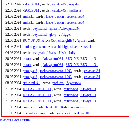
22.05.2026
x2GOZUM
, zerda ,
kartalxx45
,
asayalii
22.05.2026
x2GOZUM
, zerda ,
kartalxx45
,
wolfiesta
24.09.2024
emiralix
, zerda ,
Baba_Seckin
,
sadekahve34
24.09.2024
emiralix
, zerda ,
Baba_Seckin
,
sadekahve34
22.09.2024
zerda ,
poyrazkizi
,
aylata
,
Adavapuru034
22.09.2024
zerda ,
poyrazkizi
,
glory_
,
Trigger_
22.09.2024
BUYUKUSTATX3455
,
cihangirli34
,
Ayylis
, zerda
04.08.2024
mutlulugumxsun
, zerda ,
biricigimsin54
,
Ros3mi
04.08.2024
zerda ,
levoysali
,
Uzaksa_Uzak
,
Jully__
30.07.2024
trexm
, zerda ,
Adavapuru034
,
SEN_VE_BEN____34
30.07.2024
trexm
, zerda ,
Adavapuru034
,
SEN_VE_BEN____34
30.07.2024
pinokyo46
,
melisaaaaaaaaaaa_1903
, zerda ,
erkanist_34
30.07.2024
pinokyo46
,
melisaaaaaaaaaaa_1903
, zerda ,
erkanist_34
08.07.2024
erzurumlu41
, zerda ,
parfums
,
Zeycanww
31.05.2024
DALAVERECI_111
, zerda ,
minerva38
,
Akkaya_01
31.05.2024
DALAVERECI_111
, zerda ,
minerva38
,
Akkaya_01
31.05.2024
DALAVERECI_111
, zerda ,
minerva38
,
Akkaya_01
31.05.2024
emiralix
, zerda ,
hayta_08
,
RuhumunGunesi
31.05.2024
SarhosGonLum
, zerda ,
minerva38
,
Akkaya_01
İstanbul Hava Durumu