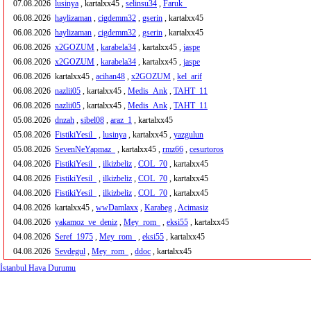
07.08.2026
lusinya
, kartalxx45 ,
selinsu34
,
Faruk_
06.08.2026
haylizaman
,
cigdemm32
,
gserin
, kartalxx45
06.08.2026
haylizaman
,
cigdemm32
,
gserin
, kartalxx45
06.08.2026
x2GOZUM
,
karabela34
, kartalxx45 ,
jaspe
06.08.2026
x2GOZUM
,
karabela34
, kartalxx45 ,
jaspe
06.08.2026
kartalxx45 ,
acihan48
,
x2GOZUM
,
kel_arif
06.08.2026
nazlii05
, kartalxx45 ,
Medis_Ank
,
TAHT_11
06.08.2026
nazlii05
, kartalxx45 ,
Medis_Ank
,
TAHT_11
05.08.2026
dnzah
,
sibel08
,
araz_1
, kartalxx45
05.08.2026
FistikiYesil_
,
lusinya
, kartalxx45 ,
yazgulun
05.08.2026
SevenNeYapmaz_
, kartalxx45 ,
rmz66
,
cesurtoros
04.08.2026
FistikiYesil_
,
ilkizbeliz
,
COL_70
, kartalxx45
04.08.2026
FistikiYesil_
,
ilkizbeliz
,
COL_70
, kartalxx45
04.08.2026
FistikiYesil_
,
ilkizbeliz
,
COL_70
, kartalxx45
04.08.2026
kartalxx45 ,
wwDamlaxx
,
Karabeg
,
Acimasiz
04.08.2026
yakamoz_ve_deniz
,
Mey_rom_
,
eksi55
, kartalxx45
04.08.2026
Seref_1975
,
Mey_rom_
,
eksi55
, kartalxx45
04.08.2026
Sevdegul
,
Mey_rom_
,
ddoc
, kartalxx45
İstanbul Hava Durumu