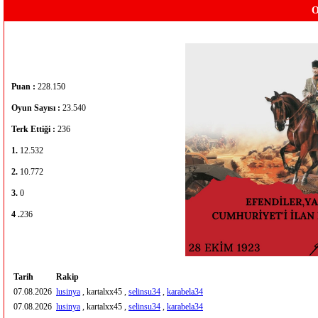
O
Puan :
228.150
Oyun Sayısı :
23.540
Terk Ettiği :
236
1.
12.532
2.
10.772
3.
0
4 .
236
Tarih
Rakip
07.08.2026
lusinya
, kartalxx45 ,
selinsu34
,
karabela34
07.08.2026
lusinya
, kartalxx45 ,
selinsu34
,
karabela34