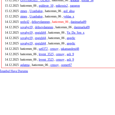
15.12.2025
ONYARGILI__OLMA
, haticemm_06 ,
arkadia
,
sorma_34
15.12.2025
haticemm_06 ,
guldeste_10
,
mikrosis2
,
paragon
15.12.2025
ztmes
,
Ucanbalon
, haticemm_06 ,
asil_alisa
15.12.2025
ztmes
,
Ucanbalon
, haticemm_06 ,
yeldaa_x
14.12.2025
nedx42
,
delisevdammm
,
haticemm_06
,
danimarka09
14.12.2025
sovalye19
,
delisevdammm
, haticemm_06 ,
danimarka09
14.12.2025
sovalye19
,
engizli44
, haticemm_06 ,
Ya_Da_Sen_x
14.12.2025
sovalye19
,
engizli44
, haticemm_06 ,
angelic
14.12.2025
sovalye19
,
engizli44
, haticemm_06 ,
angelic
14.12.2025
haticemm_06 ,
uz6372
,
censoy
,
takamandeni48
14.12.2025
haticemm_06 ,
levent_3525
,
censoy
,
asli_9
14.12.2025
haticemm_06 ,
levent_3525
,
censoy
,
asli_9
14.12.2025
aglatma
, haticemm_06 ,
censoy
,
oomer67
İstanbul Hava Durumu