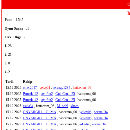
O
h
Puan :
4.545
Oyun Sayısı :
51
Terk Ettiği :
2
1.
28
2.
21
3.
0
4 .
2
Tarih
Rakip
15.12.2025
omer2017
,
velve61
,
serenay1234
,
haticemm_06
15.12.2025
Burcak_42
,
tay_fun2
,
Gul_Can__25
, haticemm_06
15.12.2025
Burcak_42
,
tay_fun2
,
Gul_Can__25
, haticemm_06
15.12.2025
esilla34
, haticemm_06 ,
M_ooN
,
xkaos
15.12.2025
ONYARGILI__OLMA
, haticemm_06 ,
yellov06
,
sorma_34
15.12.2025
ONYARGILI__OLMA
, haticemm_06 ,
yellov06
,
sorma_34
15.12.2025
ONYARGILI__OLMA
, haticemm_06 ,
arkadia
,
sorma_34