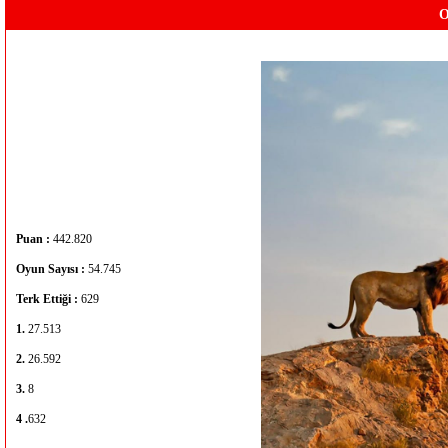
O
Puan :
442.820
Oyun Sayısı :
54.745
Terk Ettiği :
629
1.
27.513
2.
26.592
3.
8
4 .
632