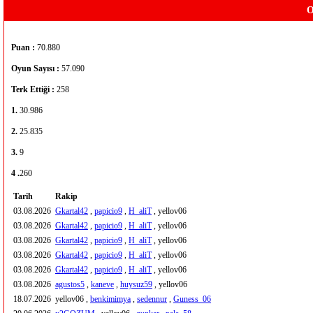
O
Puan :
70.880
Oyun Sayısı :
57.090
Terk Ettiği :
258
1.
30.986
2.
25.835
3.
9
4 .
260
Tarih
Rakip
03.08.2026
Gkartal42
,
papicio9
,
H_aliT
, yellov06
03.08.2026
Gkartal42
,
papicio9
,
H_aliT
, yellov06
03.08.2026
Gkartal42
,
papicio9
,
H_aliT
, yellov06
03.08.2026
Gkartal42
,
papicio9
,
H_aliT
, yellov06
03.08.2026
Gkartal42
,
papicio9
,
H_aliT
, yellov06
03.08.2026
agustos5
,
kaneve
,
huysuz59
, yellov06
18.07.2026
yellov06 ,
benkimimya
,
sedennur
,
Guness_06