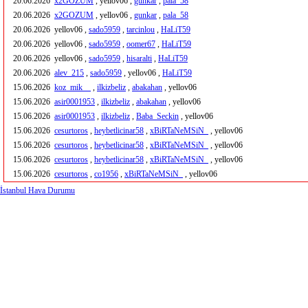
20.06.2026
x2GOZUM
, yellov06 ,
gunkar
,
pala_58
20.06.2026
x2GOZUM
, yellov06 ,
gunkar
,
pala_58
20.06.2026
yellov06 ,
sado5959
,
tarcinlou
,
HaLiT59
20.06.2026
yellov06 ,
sado5959
,
oomer67
,
HaLiT59
20.06.2026
yellov06 ,
sado5959
,
hisaralti
,
HaLiT59
20.06.2026
alev_215
,
sado5959
, yellov06 ,
HaLiT59
15.06.2026
koz_mik__
,
ilkizbeliz
,
abakahan
, yellov06
15.06.2026
asir0001953
,
ilkizbeliz
,
abakahan
, yellov06
15.06.2026
asir0001953
,
ilkizbeliz
,
Baba_Seckin
, yellov06
15.06.2026
cesurtoros
,
heybetlicinar58
,
xBiRTaNeMSiN_
, yellov06
15.06.2026
cesurtoros
,
heybetlicinar58
,
xBiRTaNeMSiN_
, yellov06
15.06.2026
cesurtoros
,
heybetlicinar58
,
xBiRTaNeMSiN_
, yellov06
15.06.2026
cesurtoros
,
co1956
,
xBiRTaNeMSiN_
, yellov06
İstanbul Hava Durumu