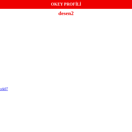
OKEY PROFİLİ
desen2
ecek07