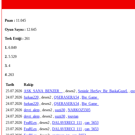
Puan :
11.045
Oyun Sayısı :
12.645
Terk Ettiği :
261
1.
6.849
2.
5.529
3.
4
4 .
263
Tarih
Rakip
25.07.2026
ASK_SANA_BENZER__
, desen2 ,
Seninle_HerSey_Bir_BaskaGuzeL
,
er
24.07.2026
furkan220
, desen2 ,
QSERASERA54
,
Big_Game_
24.07.2026
furkan220
, desen2 ,
QSERASERA54
,
Big_Game_
24.07.2026
devri_alem
, desen2 ,
suzii30
,
NARKOZ5505
24.07.2026
devri_alem
, desen2 ,
suzii30
,
jouvian
23.07.2026
FeaRLex
, desen2 ,
DALAVERECI_111
,
can_5653
23.07.2026
FeaRLex
, desen2 ,
DALAVERECI_111
,
can_5653