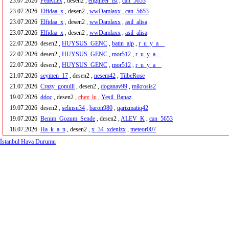
23.07.2026
FeaRLex
, desen2 ,
engineer_ist
,
can_5653
23.07.2026
Elfidaa_x
, desen2 ,
wwDamlaxx
,
can_5653
23.07.2026
Elfidaa_x
, desen2 ,
wwDamlaxx
,
asil_alisa
23.07.2026
Elfidaa_x
, desen2 ,
wwDamlaxx
,
asil_alisa
22.07.2026
desen2 ,
HUYSUS_GENC
,
batin_alp
,
r_u_y_a__
22.07.2026
desen2 ,
HUYSUS_GENC
,
mor512
,
r_u_y_a__
22.07.2026
desen2 ,
HUYSUS_GENC
,
mor512
,
r_u_y_a__
21.07.2026
seymen_17
, desen2 ,
nesem42
,
TilbeRose
21.07.2026
Crazy_gonulll
, desen2 ,
doganay99
,
mikrosis2
19.07.2026
ddoc
, desen2 ,
chez_lu
,
Yesil_Banaz
19.07.2026
desen2 ,
selinsu34
,
baron980
,
qarizmatiq42
19.07.2026
Benim_Gozum_Sende
, desen2 ,
ALEV_K
,
can_5653
18.07.2026
Ha_k_a_n
, desen2 ,
x_34_xdenizx
,
meteor007
İstanbul Hava Durumu