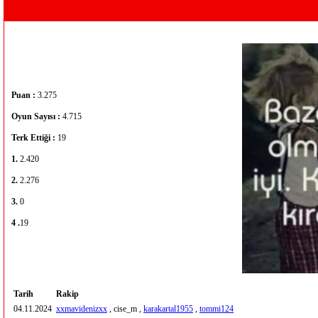
Puan :
3.275
Oyun Sayısı :
4.715
Terk Ettiği :
19
1.
2.420
2.
2.276
3.
0
4 .
19
Tarih
Rakip
04.11.2024
xxmavidenizxx
, cise_m ,
karakartal1955
,
tommi124