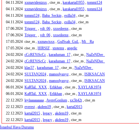
04.11.2024
xxmavidenizxx
, cise_m ,
karakartal1955
,
tommi124
04.11.2024
xxmavidenizxx
, cise_m ,
karakartal1955
,
tommi124
04.11.2024
tommi124
,
Baba_Seckin
,
esilla34
, cise_m
04.11.2024
tommi124
,
Baba_Seckin
,
esilla34
, cise_m
17.06.2024
Trigger_
,
vdt_06
,
xxsedeenx
, cise_m
17.06.2024
Trigger_
,
vdt_06
,
xxsedeenx
, cise_m
17.05.2024
cise_m ,
xxmawisxx
,
GulSsah_GuL
,
Mi__Ra
17.05.2024
cise_m ,
HIRSIZ
,
xtotemx
,
angelic
24.02.2024
cCcREYiScCc
,
karaduman_17
, cise_m ,
NaZeNDee_
24.02.2024
cCcREYiScCc
,
karaduman_17
, cise_m ,
NaZeNDee_
24.02.2024
klas57
,
karaduman_17
, cise_m ,
NaZeNDee_
24.02.2024
SULTAN2024
,
manoolyaxyz
, cise_m ,
ISIKSACAN
24.02.2024
SULTAN2024
,
manoolyaxyz
, cise_m ,
ISIKSACAN
06.01.2024
KaRTaL_XXX
,
Erlikhan
, cise_m ,
XAYLAK1974
06.01.2024
KaRTaL_XXX
,
Erlikhan
, cise_m ,
XAYLAK1974
22.12.2023
leylaaaaaaaaa
,
AvereGonlum
,
xx5h42t
, cise_m
22.12.2023
everest
,
akdem19
, cise_m ,
kartal2015
22.12.2023
kartal2015
,
legacy
,
akdem19
, cise_m
22.12.2023
kartal2015
,
legacy
,
akdem19
, cise_m
İstanbul Hava Durumu