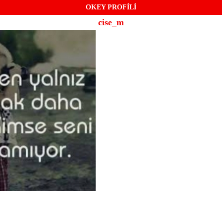
OKEY PROFİLİ
cise_m