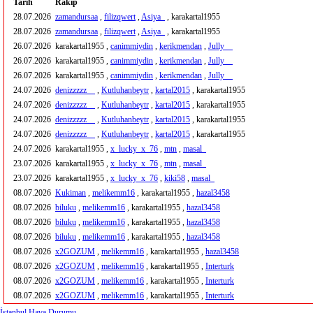
Tarih
Rakip
28.07.2026
zamandursaa
,
filizqwert
,
Asiya_
, karakartal1955
28.07.2026
zamandursaa
,
filizqwert
,
Asiya_
, karakartal1955
26.07.2026
karakartal1955 ,
canimmiydin
,
kerikmendan
,
Jully__
26.07.2026
karakartal1955 ,
canimmiydin
,
kerikmendan
,
Jully__
26.07.2026
karakartal1955 ,
canimmiydin
,
kerikmendan
,
Jully__
24.07.2026
denizzzzz__
,
Kutluhanbeytr
,
kartal2015
, karakartal1955
24.07.2026
denizzzzz__
,
Kutluhanbeytr
,
kartal2015
, karakartal1955
24.07.2026
denizzzzz__
,
Kutluhanbeytr
,
kartal2015
, karakartal1955
24.07.2026
denizzzzz__
,
Kutluhanbeytr
,
kartal2015
, karakartal1955
24.07.2026
karakartal1955 ,
x_lucky_x_76
,
mtn
,
masal_
23.07.2026
karakartal1955 ,
x_lucky_x_76
,
mtn
,
masal_
23.07.2026
karakartal1955 ,
x_lucky_x_76
,
kiki58
,
masal_
08.07.2026
Kukiman
,
melikemm16
, karakartal1955 ,
hazal3458
08.07.2026
biluku
,
melikemm16
, karakartal1955 ,
hazal3458
08.07.2026
biluku
,
melikemm16
, karakartal1955 ,
hazal3458
08.07.2026
biluku
,
melikemm16
, karakartal1955 ,
hazal3458
08.07.2026
x2GOZUM
,
melikemm16
, karakartal1955 ,
hazal3458
08.07.2026
x2GOZUM
,
melikemm16
, karakartal1955 ,
Interturk
08.07.2026
x2GOZUM
,
melikemm16
, karakartal1955 ,
Interturk
08.07.2026
x2GOZUM
,
melikemm16
, karakartal1955 ,
Interturk
İstanbul Hava Durumu