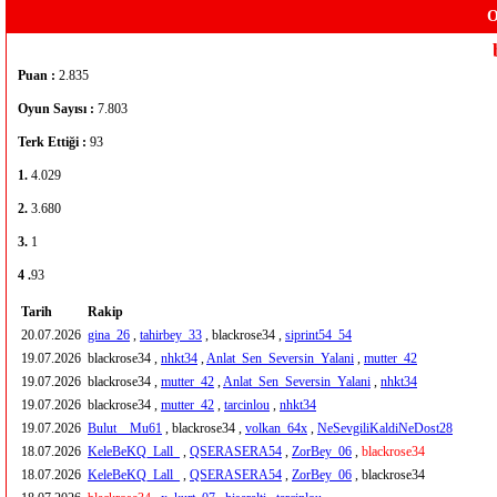
O
Puan :
2.835
Oyun Sayısı :
7.803
Terk Ettiği :
93
1.
4.029
2.
3.680
3.
1
4 .
93
Tarih
Rakip
20.07.2026
gina_26
,
tahirbey_33
, blackrose34 ,
siprint54_54
19.07.2026
blackrose34 ,
nhkt34
,
Anlat_Sen_Seversin_Yalani
,
mutter_42
19.07.2026
blackrose34 ,
mutter_42
,
Anlat_Sen_Seversin_Yalani
,
nhkt34
19.07.2026
blackrose34 ,
mutter_42
,
tarcinlou
,
nhkt34
19.07.2026
Bulut__Mu61
, blackrose34 ,
volkan_64x
,
NeSevgiliKaldiNeDost28
18.07.2026
KeleBeKQ_Lall_
,
QSERASERA54
,
ZorBey_06
,
blackrose34
18.07.2026
KeleBeKQ_Lall_
,
QSERASERA54
,
ZorBey_06
, blackrose34