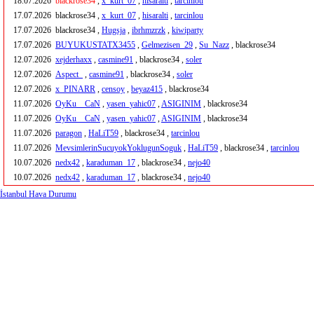
18.07.2026
blackrose34
,
x_kurt_07
,
hisaralti
,
tarcinlou
17.07.2026
blackrose34 ,
x_kurt_07
,
hisaralti
,
tarcinlou
17.07.2026
blackrose34 ,
Hugsja
,
ibrhmzrzk
,
kiwiparty
17.07.2026
BUYUKUSTATX3455
,
Gelmezisen_29
,
Su_Nazz
, blackrose34
12.07.2026
xejderhaxx
,
casmine91
, blackrose34 ,
soler
12.07.2026
Aspect_
,
casmine91
, blackrose34 ,
soler
12.07.2026
x_PINARR
,
censoy
,
beyaz415
, blackrose34
11.07.2026
OyKu__CaN
,
yasen_yahic07
,
ASIGINIM
, blackrose34
11.07.2026
OyKu__CaN
,
yasen_yahic07
,
ASIGINIM
, blackrose34
11.07.2026
paragon
,
HaLiT59
, blackrose34 ,
tarcinlou
11.07.2026
MevsimlerinSucuyokYoklugunSoguk
,
HaLiT59
, blackrose34 ,
tarcinlou
10.07.2026
nedx42
,
karaduman_17
, blackrose34 ,
nejo40
10.07.2026
nedx42
,
karaduman_17
, blackrose34 ,
nejo40
İstanbul Hava Durumu