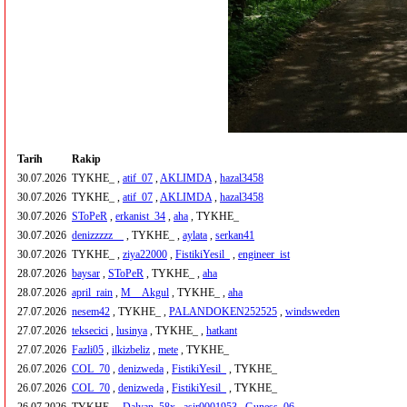
Tarih
Rakip
30.07.2026
TYKHE_ ,
atif_07
,
AKLIMDA
,
hazal3458
30.07.2026
TYKHE_ ,
atif_07
,
AKLIMDA
,
hazal3458
30.07.2026
SToPeR
,
erkanist_34
,
aha
, TYKHE_
30.07.2026
denizzzzz__
, TYKHE_ ,
aylata
,
serkan41
30.07.2026
TYKHE_ ,
ziya22000
,
FistikiYesil_
,
engineer_ist
28.07.2026
baysar
,
SToPeR
, TYKHE_ ,
aha
28.07.2026
april_rain
,
M__Akgul
, TYKHE_ ,
aha
27.07.2026
nesem42
, TYKHE_ ,
PALANDOKEN252525
,
windsweden
27.07.2026
teksecici
,
lusinya
, TYKHE_ ,
hatkant
27.07.2026
Fazli05
,
ilkizbeliz
,
mete
, TYKHE_
26.07.2026
COL_70
,
denizweda
,
FistikiYesil_
, TYKHE_
26.07.2026
COL_70
,
denizweda
,
FistikiYesil_
, TYKHE_