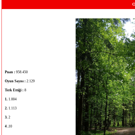
O
Puan :
958.450
Oyun Sayısı :
2.129
Terk Ettiği :
8
1.
1.004
2.
1.113
3.
2
4 .
10