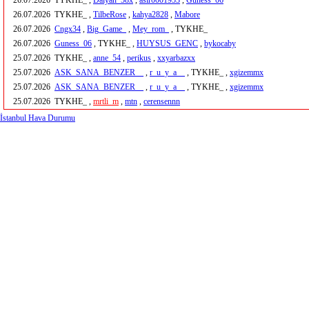
26.07.2026
TYKHE_ ,
Dalyan_58x
,
asir0001953
,
Guness_06
26.07.2026
TYKHE_ ,
TilbeRose
,
kahya2828
,
Mabore
26.07.2026
Cngx34
,
Big_Game_
,
Mey_rom_
, TYKHE_
26.07.2026
Guness_06
, TYKHE_ ,
HUYSUS_GENC
,
bykocaby
25.07.2026
TYKHE_ ,
anne_54
,
perikus
,
xxyarbazxx
25.07.2026
ASK_SANA_BENZER__
,
r_u_y_a__
, TYKHE_ ,
xgizemmx
25.07.2026
ASK_SANA_BENZER__
,
r_u_y_a__
, TYKHE_ ,
xgizemmx
25.07.2026
TYKHE_ ,
mrtli_m
,
mtn
,
cerensennn
İstanbul Hava Durumu