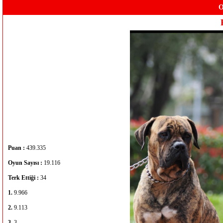
O
Puan :
439.335
Oyun Sayısı :
19.116
Terk Ettiği :
34
1.
9.966
2.
9.113
3.
3