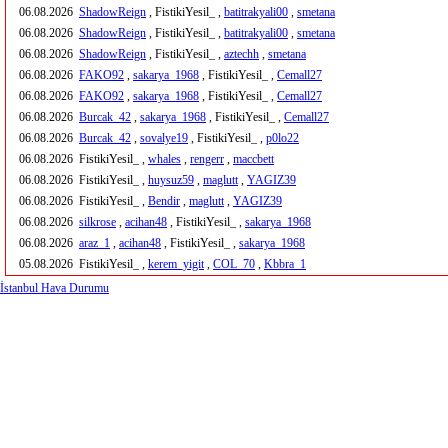
06.08.2026
ShadowReign
, FistikiYesil_ ,
batitrakyali00
,
smetana
06.08.2026
ShadowReign
, FistikiYesil_ ,
batitrakyali00
,
smetana
06.08.2026
ShadowReign
, FistikiYesil_ ,
aztechh
,
smetana
06.08.2026
FAKO92
,
sakarya_1968
, FistikiYesil_ ,
Cemall27
06.08.2026
FAKO92
,
sakarya_1968
, FistikiYesil_ ,
Cemall27
06.08.2026
Burcak_42
,
sakarya_1968
, FistikiYesil_ ,
Cemall27
06.08.2026
Burcak_42
,
sovalye19
, FistikiYesil_ ,
p0lo22
06.08.2026
FistikiYesil_ ,
whales
,
rengerr
,
maccbett
06.08.2026
FistikiYesil_ ,
huysuz59
,
maglutt
,
YAGIZ39
06.08.2026
FistikiYesil_ ,
Bendir
,
maglutt
,
YAGIZ39
06.08.2026
silkrose
,
acihan48
, FistikiYesil_ ,
sakarya_1968
06.08.2026
araz_1
,
acihan48
, FistikiYesil_ ,
sakarya_1968
05.08.2026
FistikiYesil_ ,
kerem_yigit
,
COL_70
,
Kbbra_1
İstanbul Hava Durumu