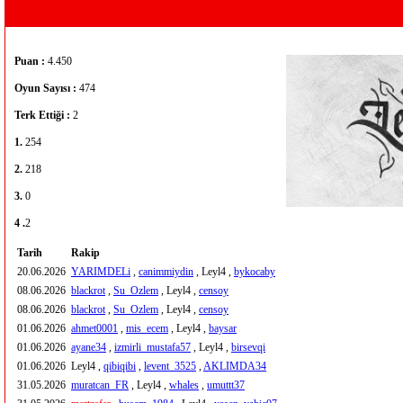
Puan :
4.450
Oyun Sayısı :
474
Terk Ettiği :
2
1.
254
2.
218
3.
0
4 .
2
Tarih
Rakip
20.06.2026
YARIMDELi
,
canimmiydin
, Leyl4 ,
bykocaby
08.06.2026
blackrot
,
Su_Ozlem
, Leyl4 ,
censoy
08.06.2026
blackrot
,
Su_Ozlem
, Leyl4 ,
censoy
01.06.2026
ahmet0001
,
mis_ecem
, Leyl4 ,
baysar
01.06.2026
ayane34
,
izmirli_mustafa57
, Leyl4 ,
birsevqi
01.06.2026
Leyl4 ,
qibiqibi
,
levent_3525
,
AKLIMDA34
31.05.2026
muratcan_FR
, Leyl4 ,
whales
,
umuttt37