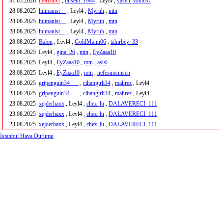
31.05.2026
mertzafer
,
busem_1984
, Leyl4 ,
yasen_yahic07
28.08.2025
humanist__
, Leyl4 ,
Myruh
,
mtn
28.08.2025
humanist__
, Leyl4 ,
Myruh
,
mtn
28.08.2025
humanist__
, Leyl4 ,
Myruh
,
mtn
28.08.2025
Balon
, Leyl4 ,
GoldMann06
,
tahirbey_33
28.08.2025
Leyl4 ,
gina_26
,
mtn
,
EyZaaa10
28.08.2025
Leyl4 ,
EyZaaa10
,
mtn
,
asisi
28.08.2025
Leyl4 ,
EyZaaa10
,
mtn
,
nefesimsinsen
23.08.2025
gripenguin34___
,
cihangirli34
,
mahrez
, Leyl4
23.08.2025
gripenguin34___
,
cihangirli34
,
mahrez
, Leyl4
23.08.2025
xejderhaxx
, Leyl4 ,
chez_lu
,
DALAVERECI_111
23.08.2025
xejderhaxx
, Leyl4 ,
chez_lu
,
DALAVERECI_111
23.08.2025
xejderhaxx
, Leyl4 ,
chez_lu
,
DALAVERECI_111
İstanbul Hava Durumu