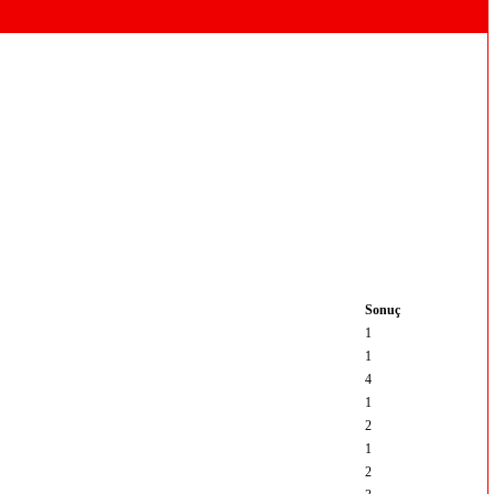
Sonuç
1
1
4
1
2
1
2