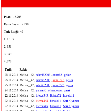
Puan :
16.795
Oyun Sayısı :
2.790
Terk Ettiği :
49
1.
1.153
2.
351
3.
359
4 .
373
Tarih
Rakip
25.11.2014
MeIisa__42 ,
sebo662008
,
onurr82
,
gelsin
25.11.2014
MeIisa__42 ,
sebo662008
,
kum_777
,
gelsin
25.11.2014
MeIisa__42 ,
sebo662008
,
kum_777
,
gelsin
24.11.2014
MeIisa__42 ,
yamanK
,
orhanposcu
,
guert
22.11.2014
MeIisa__42 ,
lifeeee545
,
Habibi72
,
husolo11
22.11.2014
MeIisa__42 ,
lifeeee545
,
husolo11
,
Seri_Oyuncu
22.11.2014
MeIisa__42 ,
lifeeee545
,
husolo11
,
Seri_Oyuncu