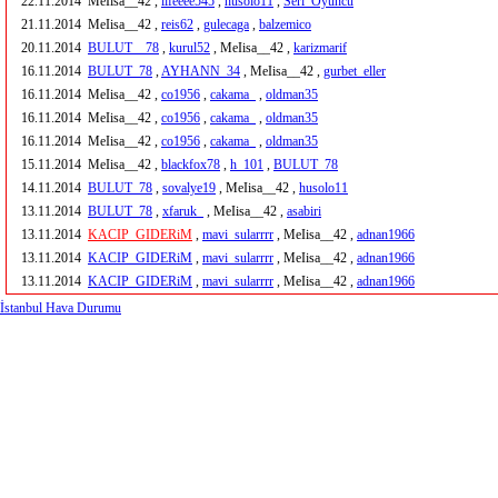
22.11.2014
MeIisa__42 ,
lifeeee545
,
husolo11
,
Seri_Oyuncu
21.11.2014
MeIisa__42 ,
reis62
,
gulecaga
,
balzemico
20.11.2014
BULUT__78
,
kurul52
, MeIisa__42 ,
karizmarif
16.11.2014
BULUT_78
,
AYHANN_34
, MeIisa__42 ,
gurbet_eller
16.11.2014
MeIisa__42 ,
co1956
,
cakama_
,
oldman35
16.11.2014
MeIisa__42 ,
co1956
,
cakama_
,
oldman35
16.11.2014
MeIisa__42 ,
co1956
,
cakama_
,
oldman35
15.11.2014
MeIisa__42 ,
blackfox78
,
h_101
,
BULUT_78
14.11.2014
BULUT_78
,
sovalye19
, MeIisa__42 ,
husolo11
13.11.2014
BULUT_78
,
xfaruk_
, MeIisa__42 ,
asabiri
13.11.2014
KACIP_GIDERiM
,
mavi_sularrrr
, MeIisa__42 ,
adnan1966
13.11.2014
KACIP_GIDERiM
,
mavi_sularrrr
, MeIisa__42 ,
adnan1966
13.11.2014
KACIP_GIDERiM
,
mavi_sularrrr
, MeIisa__42 ,
adnan1966
İstanbul Hava Durumu