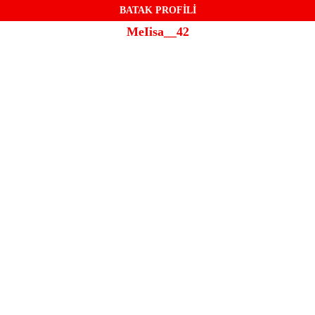
BATAK PROFİLİ
MeIisa__42