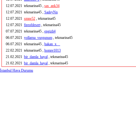
12.07.2021
tekmarina45 ,
sas_ank34
12.07.2021
tekmarina45 ,
SadeyNn
12.07.2021
smne52
, tekmarina45
12.07.2021
fireofdesert
, tekmarina45
07.07.2021
tekmarina45 ,
engizli4
06.07.2021
yollarna_vurgunum
, tekmarina45
06.07.2021
tekmarina45 ,
hakan_x__
22.02.2021
tekmarina45 ,
homre1013
21.02.2021
bir_damla_hayal
, tekmarina45
21.02.2021
bir_damla_hayal
, tekmarina45
İstanbul Hava Durumu