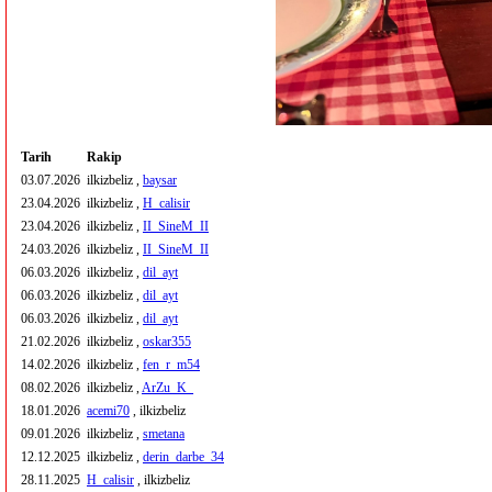
Tarih
Rakip
03.07.2026
ilkizbeliz ,
baysar
23.04.2026
ilkizbeliz ,
H_calisir
23.04.2026
ilkizbeliz ,
II_SineM_II
24.03.2026
ilkizbeliz ,
II_SineM_II
06.03.2026
ilkizbeliz ,
dil_ayt
06.03.2026
ilkizbeliz ,
dil_ayt
06.03.2026
ilkizbeliz ,
dil_ayt
21.02.2026
ilkizbeliz ,
oskar355
14.02.2026
ilkizbeliz ,
fen_r_m54
08.02.2026
ilkizbeliz ,
ArZu_K_
18.01.2026
acemi70
, ilkizbeliz
09.01.2026
ilkizbeliz ,
smetana
12.12.2025
ilkizbeliz ,
derin_darbe_34
28.11.2025
H_calisir
, ilkizbeliz