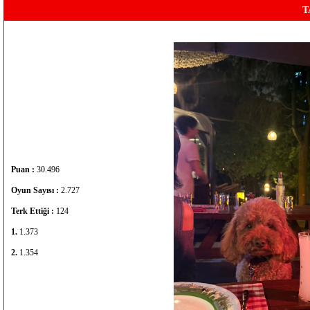
T
Puan :
30.496
Oyun Sayısı :
2.727
Terk Ettiği :
124
1.
1.373
2.
1.354