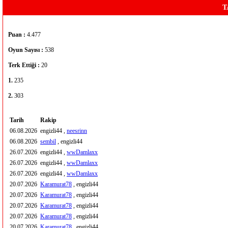
T
Puan :
4.477
Oyun Sayısı :
538
Terk Ettiği :
20
1.
235
2.
303
Tarih
Rakip
06.08.2026
engizli44 ,
neesrinn
06.08.2026
sembil
, engizli44
26.07.2026
engizli44 ,
wwDamlaxx
26.07.2026
engizli44 ,
wwDamlaxx
26.07.2026
engizli44 ,
wwDamlaxx
20.07.2026
Karamurat78
, engizli44
20.07.2026
Karamurat78
, engizli44
20.07.2026
Karamurat78
, engizli44
20.07.2026
Karamurat78
, engizli44
20.07.2026
Karamurat78
, engizli44