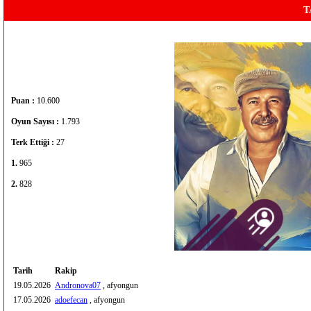
T
Puan :
10.600
Oyun Sayısı :
1.793
Terk Ettiği :
27
1.
965
2.
828
Tarih
Rakip
19.05.2026
Andronova07
, afyongun
17.05.2026
adoefecan
, afyongun