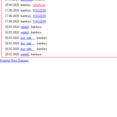
29.06.2026
kateleya ,
adoefecan
17.06.2026
kateleya ,
YAGIZ39
17.06.2026
kateleya ,
YAGIZ39
17.06.2026
kateleya ,
YAGIZ39
26.05.2026
sembil
, kateleya
26.05.2026
sembil
, kateleya
26.05.2026
koz_mik__
, kateleya
26.05.2026
koz_mik__
, kateleya
26.05.2026
koz_mik__
, kateleya
26.05.2026
sembil
, kateleya
İstanbul Hava Durumu