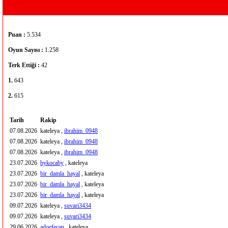
Puan :
5.534
Oyun Sayısı :
1.258
Terk Ettiği :
42
1.
643
2.
615
Tarih
Rakip
07.08.2026
kateleya ,
ibrahim_0948
07.08.2026
kateleya ,
ibrahim_0948
07.08.2026
kateleya ,
ibrahim_0948
23.07.2026
bykocaby
, kateleya
23.07.2026
bir_damla_hayal
, kateleya
23.07.2026
bir_damla_hayal
, kateleya
23.07.2026
bir_damla_hayal
, kateleya
09.07.2026
kateleya ,
suvari3434
09.07.2026
kateleya ,
suvari3434
29.06.2026
adoefecan
, kateleya