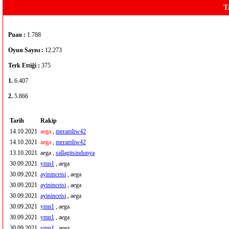
T
Puan :
1.788
Oyun Sayısı :
12.273
Terk Ettiği :
375
1.
6.407
2.
5.866
Tarih
Rakip
14.10.2021
aega
,
meramliw42
14.10.2021
aega
,
meramliw42
13.10.2021
aega ,
sallagitsindunya
30.09.2021
ymn1
, aega
30.09.2021
ayininceisi
, aega
30.09.2021
ayininceisi
, aega
30.09.2021
ayininceisi
, aega
30.09.2021
ymn1
, aega
30.09.2021
ymn1
, aega
30.09.2021
ymn1
, aega