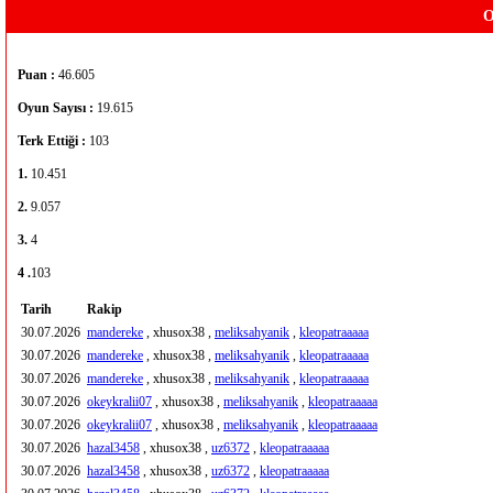
O
Puan :
46.605
Oyun Sayısı :
19.615
Terk Ettiği :
103
1.
10.451
2.
9.057
3.
4
4 .
103
Tarih
Rakip
30.07.2026
mandereke
, xhusox38 ,
meliksahyanik
,
kleopatraaaaa
30.07.2026
mandereke
, xhusox38 ,
meliksahyanik
,
kleopatraaaaa
30.07.2026
mandereke
, xhusox38 ,
meliksahyanik
,
kleopatraaaaa
30.07.2026
okeykralii07
, xhusox38 ,
meliksahyanik
,
kleopatraaaaa
30.07.2026
okeykralii07
, xhusox38 ,
meliksahyanik
,
kleopatraaaaa
30.07.2026
hazal3458
, xhusox38 ,
uz6372
,
kleopatraaaaa
30.07.2026
hazal3458
, xhusox38 ,
uz6372
,
kleopatraaaaa