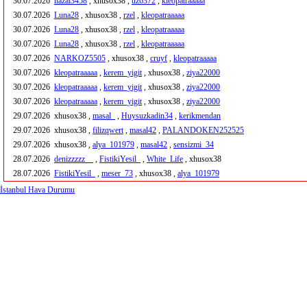
30.07.2026
hazal3458
, xhusox38 ,
uz6372
,
kleopatraaaaa
30.07.2026
Luna28
, xhusox38 ,
rzel
,
kleopatraaaaa
30.07.2026
Luna28
, xhusox38 ,
rzel
,
kleopatraaaaa
30.07.2026
Luna28
, xhusox38 ,
rzel
,
kleopatraaaaa
30.07.2026
NARKOZ5505
, xhusox38 ,
cruyf
,
kleopatraaaaa
30.07.2026
kleopatraaaaa
,
kerem_yigit
, xhusox38 ,
ziya22000
30.07.2026
kleopatraaaaa
,
kerem_yigit
, xhusox38 ,
ziya22000
30.07.2026
kleopatraaaaa
,
kerem_yigit
, xhusox38 ,
ziya22000
29.07.2026
xhusox38 ,
masal_
,
Huysuzkadin34
,
kerikmendan
29.07.2026
xhusox38 ,
filizqwert
,
masal42
,
PALANDOKEN252525
29.07.2026
xhusox38 ,
alya_101979
,
masal42
,
sensizmi_34
28.07.2026
denizzzzz__
,
FistikiYesil_
,
White_Life
, xhusox38
28.07.2026
FistikiYesil_
,
meser_73
, xhusox38 ,
alya_101979
İstanbul Hava Durumu