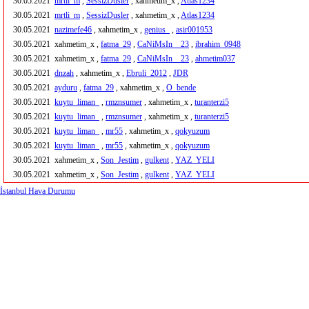
30.05.2021
mrtli_m
,
SessizDusler
, xahmetim_x ,
Atlas1234
30.05.2021
mrtli_m
,
SessizDusler
, xahmetim_x ,
Atlas1234
30.05.2021
nazimefe46
, xahmetim_x ,
genius_
,
asir001953
30.05.2021
xahmetim_x ,
fatma_29
,
CaNiMsIn__23
,
ibrahim_0948
30.05.2021
xahmetim_x ,
fatma_29
,
CaNiMsIn__23
,
ahmetim037
30.05.2021
dnzah
, xahmetim_x ,
Ebruli_2012
,
JDR
30.05.2021
ayduru
,
fatma_29
, xahmetim_x ,
O_bende
30.05.2021
kuytu_liman_
,
rmznsumer
, xahmetim_x ,
turanterzi5
30.05.2021
kuytu_liman_
,
rmznsumer
, xahmetim_x ,
turanterzi5
30.05.2021
kuytu_liman_
,
mr55
, xahmetim_x ,
qokyuzum
30.05.2021
kuytu_liman_
,
mr55
, xahmetim_x ,
qokyuzum
30.05.2021
xahmetim_x ,
Son_Jestim
,
gulkent
,
YAZ_YELI
30.05.2021
xahmetim_x ,
Son_Jestim
,
gulkent
,
YAZ_YELI
İstanbul Hava Durumu