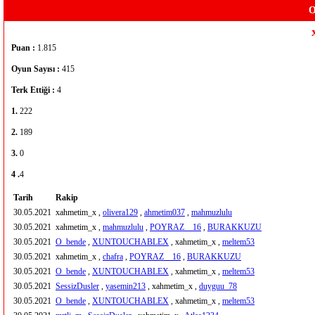
O
Puan :
1.815
Oyun Sayısı :
415
Terk Ettiği :
4
1.
222
2.
189
3.
0
4 .
4
Tarih
Rakip
30.05.2021
xahmetim_x ,
olivera129
,
ahmetim037
,
mahmuzlulu
30.05.2021
xahmetim_x ,
mahmuzlulu
,
POYRAZ__16
,
BURAKKUZU
30.05.2021
O_bende
,
XUNTOUCHABLEX
, xahmetim_x ,
meltem53
30.05.2021
xahmetim_x ,
chafra
,
POYRAZ__16
,
BURAKKUZU
30.05.2021
O_bende
,
XUNTOUCHABLEX
, xahmetim_x ,
meltem53
30.05.2021
SessizDusler
,
yasemin213
, xahmetim_x ,
duyguu_78
30.05.2021
O_bende
,
XUNTOUCHABLEX
, xahmetim_x ,
meltem53