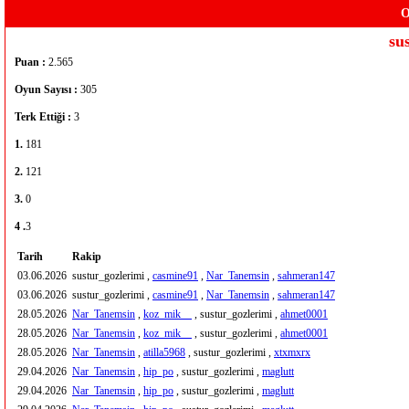
O
su
Puan :
2.565
Oyun Sayısı :
305
Terk Ettiği :
3
1.
181
2.
121
3.
0
4 .
3
Tarih
Rakip
03.06.2026
sustur_gozlerimi ,
casmine91
,
Nar_Tanemsin
,
sahmeran147
03.06.2026
sustur_gozlerimi ,
casmine91
,
Nar_Tanemsin
,
sahmeran147
28.05.2026
Nar_Tanemsin
,
koz_mik__
, sustur_gozlerimi ,
ahmet0001
28.05.2026
Nar_Tanemsin
,
koz_mik__
, sustur_gozlerimi ,
ahmet0001
28.05.2026
Nar_Tanemsin
,
atilla5968
, sustur_gozlerimi ,
xtxmxrx
29.04.2026
Nar_Tanemsin
,
hip_po
, sustur_gozlerimi ,
maglutt
29.04.2026
Nar_Tanemsin
,
hip_po
, sustur_gozlerimi ,
maglutt