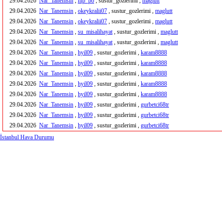
29.04.2026
Nar_Tanemsin
,
hip_po
, sustur_gozlerimi ,
maglutt
29.04.2026
Nar_Tanemsin
,
okeykralii07
, sustur_gozlerimi ,
maglutt
29.04.2026
Nar_Tanemsin
,
okeykralii07
, sustur_gozlerimi ,
maglutt
29.04.2026
Nar_Tanemsin
,
su_misalihayat
, sustur_gozlerimi ,
maglutt
29.04.2026
Nar_Tanemsin
,
su_misalihayat
, sustur_gozlerimi ,
maglutt
29.04.2026
Nar_Tanemsin
,
hyil09
, sustur_gozlerimi ,
karam8888
29.04.2026
Nar_Tanemsin
,
hyil09
, sustur_gozlerimi ,
karam8888
29.04.2026
Nar_Tanemsin
,
hyil09
, sustur_gozlerimi ,
karam8888
29.04.2026
Nar_Tanemsin
,
hyil09
, sustur_gozlerimi ,
karam8888
29.04.2026
Nar_Tanemsin
,
hyil09
, sustur_gozlerimi ,
karam8888
29.04.2026
Nar_Tanemsin
,
hyil09
, sustur_gozlerimi ,
gurbetci68tr
29.04.2026
Nar_Tanemsin
,
hyil09
, sustur_gozlerimi ,
gurbetci68tr
29.04.2026
Nar_Tanemsin
,
hyil09
, sustur_gozlerimi ,
gurbetci68tr
İstanbul Hava Durumu