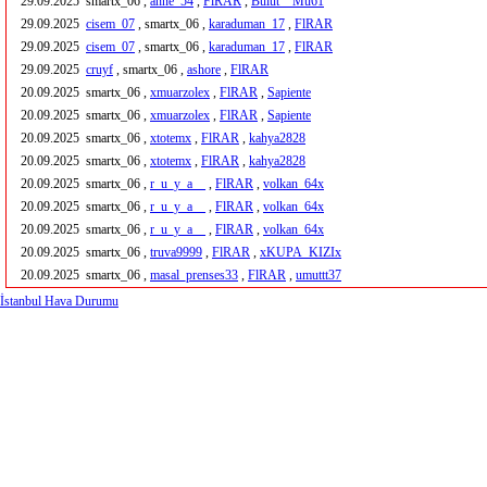
29.09.2025
smartx_06 ,
anne_54
,
FlRAR
,
Bulut__Mu61
29.09.2025
cisem_07
, smartx_06 ,
karaduman_17
,
FlRAR
29.09.2025
cisem_07
, smartx_06 ,
karaduman_17
,
FlRAR
29.09.2025
cruyf
, smartx_06 ,
ashore
,
FlRAR
20.09.2025
smartx_06 ,
xmuarzolex
,
FlRAR
,
Sapiente
20.09.2025
smartx_06 ,
xmuarzolex
,
FlRAR
,
Sapiente
20.09.2025
smartx_06 ,
xtotemx
,
FlRAR
,
kahya2828
20.09.2025
smartx_06 ,
xtotemx
,
FlRAR
,
kahya2828
20.09.2025
smartx_06 ,
r_u_y_a__
,
FlRAR
,
volkan_64x
20.09.2025
smartx_06 ,
r_u_y_a__
,
FlRAR
,
volkan_64x
20.09.2025
smartx_06 ,
r_u_y_a__
,
FlRAR
,
volkan_64x
20.09.2025
smartx_06 ,
truva9999
,
FlRAR
,
xKUPA_KIZIx
20.09.2025
smartx_06 ,
masal_prenses33
,
FlRAR
,
umuttt37
İstanbul Hava Durumu