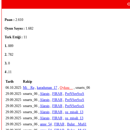
O
Puan :
2.610
Oyun Sayısı :
1.682
Terk Ettiği :
11
1.
889
2.
782
3.
0
4 .
11
Tarih
Rakip
06.10.2025
Mi__Ra
,
karaduman_17
,
Oykuu__
, smartx_06
29.09.2025
smartx_06 ,
Alarais
,
FlRAR
,
PreNSeeSssS
29.09.2025
smartx_06 ,
Alarais
,
FlRAR
,
PreNSeeSssS
29.09.2025
smartx_06 ,
Alarais
,
FlRAR
,
PreNSeeSssS
29.09.2025
smartx_06 ,
Alarais
,
FlRAR
,
su_misali_13
29.09.2025
smartx_06 ,
Alarais
,
FlRAR
,
su_misali_13
29.09.2025
smartx_06 ,
anne_54
,
FlRAR
,
Bulut__Mu61