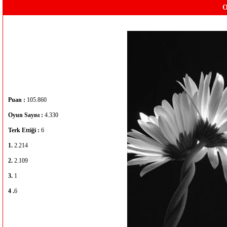
O
Puan :
105.860
Oyun Sayısı :
4.330
Terk Ettiği :
6
1.
2.214
2.
2.109
3.
1
4 .
6