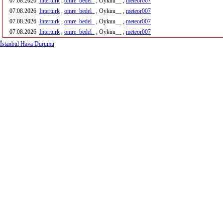
07.08.2026
Interturk
,
omre_bedel_
, Oykuu__ ,
meteor007
07.08.2026
Interturk
,
omre_bedel_
, Oykuu__ ,
meteor007
07.08.2026
Interturk
,
omre_bedel_
, Oykuu__ ,
meteor007
07.08.2026
Interturk
,
omre_bedel_
, Oykuu__ ,
meteor007
İstanbul Hava Durumu