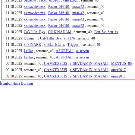
11.10.2025
Sapiente
,
Packo_616161
,
kahya2828
, semanur_40
11.10.2025
xxmavidenizxx
,
Packo_616161
,
masal42
, semanur_40
11.10.2025
xxmavidenizxx
,
Packo_616161
,
masal42
, semanur_40
11.10.2025
xxmavidenizxx
,
Packo_616161
,
masal42
, semanur_40
11.10.2025
xxmavidenizxx
,
Packo_616161
,
masal42
, semanur_40
11.10.2025
CaNFiRa_Byx
,
ClRKlNADAM
, semanur_40 ,
Ben_Ve_Sen_xx
11.10.2025
Oykuu__
,
CaNFiRa_Byx
,
sn7176
, semanur_40
11.10.2025
x_PINARR
,
x_BLa_BLa_x
,
Trigger_
, semanur_40
11.10.2025
Leillaa
, semanur_40 ,
ASURFALI
,
a_servan
11.10.2025
Leillaa
, semanur_40 ,
ASURFALI
,
a_servan
09.10.2025
semanur_40 ,
GAMZEX3535
,
a_SEVDAMIN_MASALI
,
MENTUS_06
09.10.2025
semanur_40 ,
GAMZEX3535
,
a_SEVDAMIN_MASALI
,
omer2017
09.10.2025
semanur_40 ,
GAMZEX3535
,
a_SEVDAMIN_MASALI
,
omer2017
İstanbul Hava Durumu