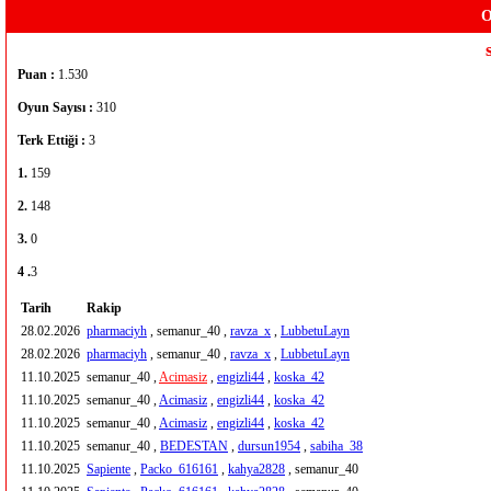
O
Puan :
1.530
Oyun Sayısı :
310
Terk Ettiği :
3
1.
159
2.
148
3.
0
4 .
3
Tarih
Rakip
28.02.2026
pharmaciyh
, semanur_40 ,
ravza_x
,
LubbetuLayn
28.02.2026
pharmaciyh
, semanur_40 ,
ravza_x
,
LubbetuLayn
11.10.2025
semanur_40 ,
Acimasiz
,
engizli44
,
koska_42
11.10.2025
semanur_40 ,
Acimasiz
,
engizli44
,
koska_42
11.10.2025
semanur_40 ,
Acimasiz
,
engizli44
,
koska_42
11.10.2025
semanur_40 ,
BEDESTAN
,
dursun1954
,
sabiha_38
11.10.2025
Sapiente
,
Packo_616161
,
kahya2828
, semanur_40