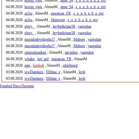
04.08.2026
kerem_yigit
, AhmetM ,
anne_54
,
s_o_n_b_a_h_a_rrrr
04.08.2026
kerem_yigit
, AhmetM ,
anne_54
,
s_o_n_b_a_h_a_rrrr
04.08.2026
az3ra
, AhmetM ,
muratcan_FR
,
s_o_n_b_a_h_a_rrrr
04.08.2026
az3ra
, AhmetM ,
filizqwert
,
s_o_n_b_a_h_a_rrrr
04.08.2026
glory_
, AhmetM ,
heybetlicinar58
,
yazgulun
04.08.2026
glory_
, AhmetM ,
heybetlicinar58
,
yazgulun
04.08.2026
mustafadevelioglu17
, AhmetM ,
Mabore
,
yazgulun
04.08.2026
mustafadevelioglu17
, AhmetM ,
Mabore
,
yazgulun
04.08.2026
zumruduankax
, AhmetM ,
tarcinlou
,
yazgulun
04.08.2026
whales
,
kel_arif
,
muratcan_FR
, AhmetM
04.08.2026
mtn
,
kizilruh
, AhmetM ,
sihirliperii
03.08.2026
wwDamlaxx
,
Elfidaa_x
, AhmetM ,
lecle
03.08.2026
wwDamlaxx
,
Elfidaa_x
, AhmetM ,
lecle
İstanbul Hava Durumu