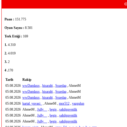
O
Puan :
151.775
Oyun Sayısı :
8.501
Terk Ettiği :
169
1.
4.310
2.
4.019
3.
2
4 .
170
Tarih
Rakip
05.08.2026
wwDamlaxx
,
hisaralti
,
Ssuedaa
, AhmetM
05.08.2026
wwDamlaxx
,
hisaralti
,
Ssuedaa
, AhmetM
05.08.2026
wwDamlaxx
,
hisaralti
,
Ssuedaa
, AhmetM
05.08.2026
kartal_yuvasi_
, AhmetM ,
mor512
,
yazgulun
05.08.2026
AhmetM ,
Jully__
,
begis
,
sahilguvenlik
05.08.2026
AhmetM ,
Jully__
,
begis
,
sahilguvenlik
05.08.2026
AhmetM ,
Jully__
,
begis
,
sahilguvenlik