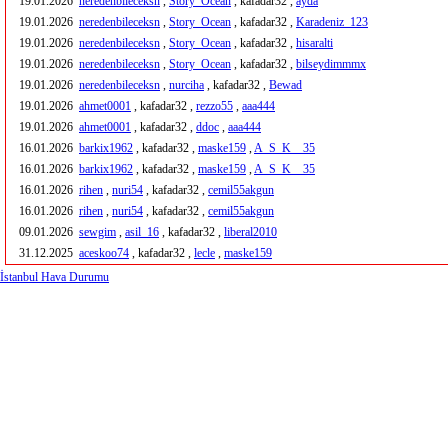
19.01.2026
neredenbileceksn
,
Story_Ocean
, kafadar32 ,
ayda
19.01.2026
neredenbileceksn
,
Story_Ocean
, kafadar32 ,
Karadeniz_123
19.01.2026
neredenbileceksn
,
Story_Ocean
, kafadar32 ,
hisaralti
19.01.2026
neredenbileceksn
,
Story_Ocean
, kafadar32 ,
bilseydimmmx
19.01.2026
neredenbileceksn
,
nurciha
, kafadar32 ,
Bewad
19.01.2026
ahmet0001
, kafadar32 ,
rezzo55
,
aaa444
19.01.2026
ahmet0001
, kafadar32 ,
ddoc
,
aaa444
16.01.2026
barkix1962
, kafadar32 ,
maske159
,
A_S_K__35
16.01.2026
barkix1962
, kafadar32 ,
maske159
,
A_S_K__35
16.01.2026
rihen
,
nuri54
, kafadar32 ,
cemil55akgun
16.01.2026
rihen
,
nuri54
, kafadar32 ,
cemil55akgun
09.01.2026
sewgim
,
asil_16
, kafadar32 ,
liberal2010
31.12.2025
aceskoo74
, kafadar32 ,
lecle
,
maske159
İstanbul Hava Durumu