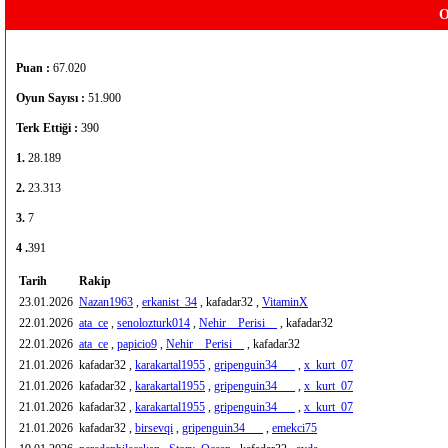
O
Puan :
67.020
Oyun Sayısı :
51.900
Terk Ettiği :
390
1.
28.189
2.
23.313
3.
7
4 .
391
Tarih
Rakip
23.01.2026
Nazan1963
,
erkanist_34
, kafadar32 ,
VitaminX
22.01.2026
ata_ce
,
senolozturk014
,
Nehir__Perisi__
, kafadar32
22.01.2026
ata_ce
,
papicio9
,
Nehir__Perisi__
, kafadar32
21.01.2026
kafadar32 ,
karakartal1955
,
gripenguin34___
,
x_kurt_07
21.01.2026
kafadar32 ,
karakartal1955
,
gripenguin34___
,
x_kurt_07
21.01.2026
kafadar32 ,
karakartal1955
,
gripenguin34___
,
x_kurt_07
21.01.2026
kafadar32 ,
birsevqi
,
gripenguin34___
,
emekci75