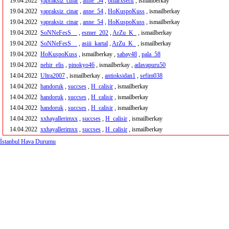
19.04.2022
yapraksiz_cinar
,
anne_54
,
omarxserif
, ismailberkay
19.04.2022
yapraksiz_cinar
,
anne_54
,
HoKuspoKuss
, ismailberkay
19.04.2022
yapraksiz_cinar
,
anne_54
,
HoKuspoKuss
, ismailberkay
19.04.2022
SoNNeFesS__
,
esmer_202
,
ArZu_K_
, ismailberkay
19.04.2022
SoNNeFesS__
,
asiii_kartal
,
ArZu_K_
, ismailberkay
19.04.2022
HoKuspoKuss
, ismailberkay ,
sabay48
,
pala_58
19.04.2022
nehir_elis
,
pinokyo46
, ismailberkay ,
adavapuru50
14.04.2022
Ultra2007
, ismailberkay ,
antioksidan1
,
sefim038
14.04.2022
handoruk
,
succses
,
H_calisir
, ismailberkay
14.04.2022
handoruk
,
succses
,
H_calisir
, ismailberkay
14.04.2022
handoruk
,
succses
,
H_calisir
, ismailberkay
14.04.2022
xxhayallerimxx
,
succses
,
H_calisir
, ismailberkay
14.04.2022
xxhayallerimxx
,
succses
,
H_calisir
, ismailberkay
İstanbul Hava Durumu