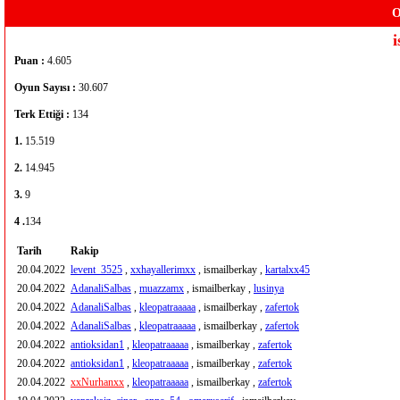
O
Puan :
4.605
Oyun Sayısı :
30.607
Terk Ettiği :
134
1.
15.519
2.
14.945
3.
9
4 .
134
Tarih
Rakip
20.04.2022
levent_3525
,
xxhayallerimxx
, ismailberkay ,
kartalxx45
20.04.2022
AdanaliSalbas
,
muazzamx
, ismailberkay ,
lusinya
20.04.2022
AdanaliSalbas
,
kleopatraaaaa
, ismailberkay ,
zafertok
20.04.2022
AdanaliSalbas
,
kleopatraaaaa
, ismailberkay ,
zafertok
20.04.2022
antioksidan1
,
kleopatraaaaa
, ismailberkay ,
zafertok
20.04.2022
antioksidan1
,
kleopatraaaaa
, ismailberkay ,
zafertok
20.04.2022
xxNurhanxx
,
kleopatraaaaa
, ismailberkay ,
zafertok