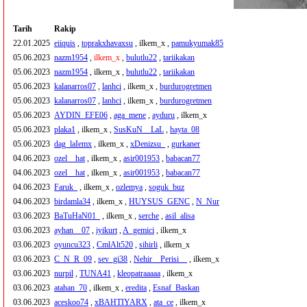
Tarih
Rakip
22.01.2025
eiiquis
,
toprakxhavaxsu
, ilkem_x ,
pamukyumak85
05.06.2023
nazm1954
,
ilkem_x
,
bulutlu22
,
tariikakan
05.06.2023
nazm1954
, ilkem_x ,
bulutlu22
,
tariikakan
05.06.2023
kalanarros07
,
lanhci
, ilkem_x ,
burdurogretmen
05.06.2023
kalanarros07
,
lanhci
, ilkem_x ,
burdurogretmen
05.06.2023
AYDIN_EFE06
,
aga_mene
,
ayduru
, ilkem_x
05.06.2023
plaka1
, ilkem_x ,
SusKuN__LaL
,
hayta_08
05.06.2023
dag_laIemx
, ilkem_x ,
xDenizsu_
,
gurkaner
04.06.2023
ozel__hat
, ilkem_x ,
asir001953
,
babacan77
04.06.2023
ozel__hat
, ilkem_x ,
asir001953
,
babacan77
04.06.2023
Faruk_
, ilkem_x ,
ozlemya
,
soguk_buz
04.06.2023
birdamla34
, ilkem_x ,
HUYSUS_GENC
,
N_Nur
03.06.2023
BaTuHaN01_
, ilkem_x ,
serche
,
asil_alisa
03.06.2023
ayhan__07
,
iyikurt
,
A_gemici
, ilkem_x
03.06.2023
oyuncu323
,
CmlAlt520
,
sihirli
, ilkem_x
03.06.2023
C_N_R_09
,
sev_gi38
,
Nehir__Perisi__
, ilkem_x
03.06.2023
nurpil
,
TUNA41
,
kleopatraaaaa
, ilkem_x
03.06.2023
atahan_70
, ilkem_x ,
eredita
,
Esnaf_Baskan
03.06.2023
aceskoo74
,
xBAHTIYARX
,
ata_ce
, ilkem_x