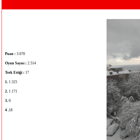
Puan :
3.070
Oyun Sayısı :
2.514
Terk Ettiği :
17
1.
1.325
2.
1.171
3.
0
4 .
18