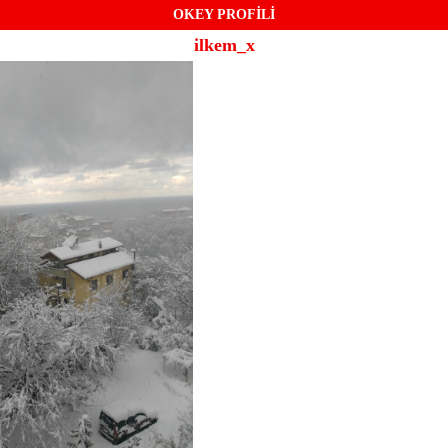
OKEY PROFİLİ
ilkem_x