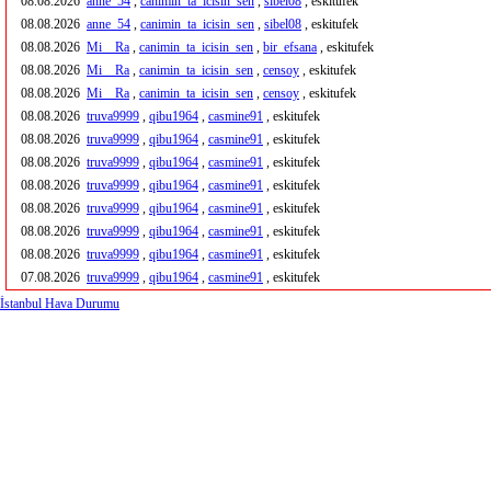
08.08.2026
anne_54
,
canimin_ta_icisin_sen
,
sibel08
, eskitufek
08.08.2026
anne_54
,
canimin_ta_icisin_sen
,
sibel08
, eskitufek
08.08.2026
Mi__Ra
,
canimin_ta_icisin_sen
,
bir_efsana
, eskitufek
08.08.2026
Mi__Ra
,
canimin_ta_icisin_sen
,
censoy
, eskitufek
08.08.2026
Mi__Ra
,
canimin_ta_icisin_sen
,
censoy
, eskitufek
08.08.2026
truva9999
,
qibu1964
,
casmine91
, eskitufek
08.08.2026
truva9999
,
qibu1964
,
casmine91
, eskitufek
08.08.2026
truva9999
,
qibu1964
,
casmine91
, eskitufek
08.08.2026
truva9999
,
qibu1964
,
casmine91
, eskitufek
08.08.2026
truva9999
,
qibu1964
,
casmine91
, eskitufek
08.08.2026
truva9999
,
qibu1964
,
casmine91
, eskitufek
08.08.2026
truva9999
,
qibu1964
,
casmine91
, eskitufek
07.08.2026
truva9999
,
qibu1964
,
casmine91
, eskitufek
İstanbul Hava Durumu