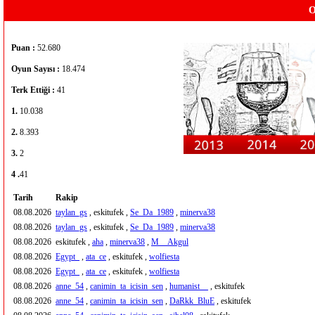
O
Puan :
52.680
Oyun Sayısı :
18.474
Terk Ettiği :
41
1.
10.038
2.
8.393
3.
2
4 .
41
Tarih
Rakip
08.08.2026
taylan_gs
, eskitufek ,
Se_Da_1989
,
minerva38
08.08.2026
taylan_gs
, eskitufek ,
Se_Da_1989
,
minerva38
08.08.2026
eskitufek ,
aha
,
minerva38
,
M__Akgul
08.08.2026
Egypt_
,
ata_ce
, eskitufek ,
wolfiesta
08.08.2026
Egypt_
,
ata_ce
, eskitufek ,
wolfiesta
08.08.2026
anne_54
,
canimin_ta_icisin_sen
,
humanist__
, eskitufek
08.08.2026
anne_54
,
canimin_ta_icisin_sen
,
DaRkk_BluE
, eskitufek