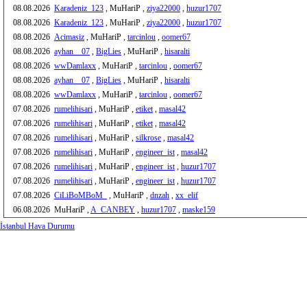
08.08.2026
Karadeniz_123
, MuHariP ,
ziya22000
,
huzur1707
08.08.2026
Karadeniz_123
, MuHariP ,
ziya22000
,
huzur1707
08.08.2026
Acimasiz
, MuHariP ,
tarcinlou
,
oomer67
08.08.2026
ayhan__07
,
BigLies
, MuHariP ,
hisaralti
08.08.2026
wwDamlaxx
, MuHariP ,
tarcinlou
,
oomer67
08.08.2026
ayhan__07
,
BigLies
, MuHariP ,
hisaralti
08.08.2026
wwDamlaxx
, MuHariP ,
tarcinlou
,
oomer67
07.08.2026
rumelihisari
, MuHariP ,
etiket
,
masal42
07.08.2026
rumelihisari
, MuHariP ,
etiket
,
masal42
07.08.2026
rumelihisari
, MuHariP ,
silkrose
,
masal42
07.08.2026
rumelihisari
, MuHariP ,
engineer_ist
,
masal42
07.08.2026
rumelihisari
, MuHariP ,
engineer_ist
,
huzur1707
07.08.2026
rumelihisari
, MuHariP ,
engineer_ist
,
huzur1707
07.08.2026
CiLiBoMBoM_
, MuHariP ,
dnzah
,
xx_elif
06.08.2026
MuHariP ,
A_CANBEY
,
huzur1707
,
maske159
İstanbul Hava Durumu