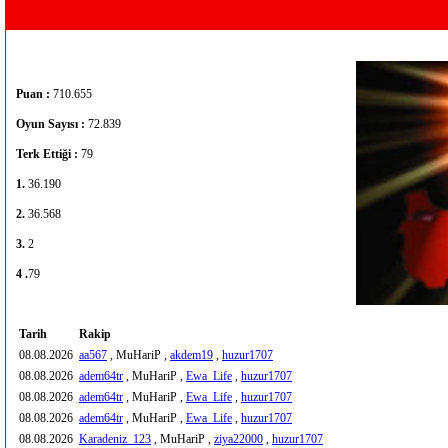
Puan :
710.655
Oyun Sayısı :
72.839
Terk Ettiği :
79
1.
36.190
2.
36.568
3.
2
4 .
79
Tarih
Rakip
08.08.2026
aa567
, MuHariP ,
akdem19
,
huzur1707
08.08.2026
adem64tr
, MuHariP ,
Ewa_Life
,
huzur1707
08.08.2026
adem64tr
, MuHariP ,
Ewa_Life
,
huzur1707
08.08.2026
adem64tr
, MuHariP ,
Ewa_Life
,
huzur1707
08.08.2026
Karadeniz_123
, MuHariP ,
ziya22000
,
huzur1707