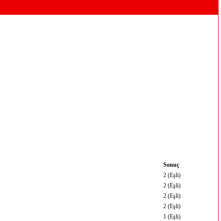
Sonuç
2 (Eşli)
2 (Eşli)
2 (Eşli)
2 (Eşli)
1 (Eşli)