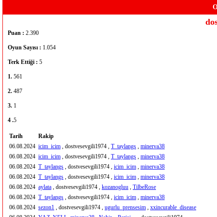
O
dos
Puan :
2.390
Oyun Sayısı :
1.054
Terk Ettiği :
5
1.
561
2.
487
3.
1
4 .
5
Tarih
Rakip
06.08.2024
icim_icim
, dostvesevgili1974 ,
T_taylangs
,
minerva38
06.08.2024
icim_icim
, dostvesevgili1974 ,
T_taylangs
,
minerva38
06.08.2024
T_taylangs
, dostvesevgili1974 ,
icim_icim
,
minerva38
06.08.2024
T_taylangs
, dostvesevgili1974 ,
icim_icim
,
minerva38
06.08.2024
aylata
, dostvesevgili1974 ,
kozanogluu
,
TilbeRose
06.08.2024
T_taylangs
, dostvesevgili1974 ,
icim_icim
,
minerva38
06.08.2024
sezon1
, dostvesevgili1974 ,
ugurlu_prensesim
,
xxincurable_disease