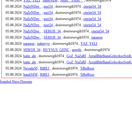
06.08.2024
YAZ_YELI
,
minerva38
,
Nehir__Perisi__
, dostvesevgili1974
05.08.2024
NaZeNDee_
,
nuri54
, dostvesevgili1974 ,
siprint54_54
05.08.2024
NaZeNDee_
,
nuri54
, dostvesevgili1974 ,
siprint54_54
05.08.2024
NaZeNDee_
,
nuri54
, dostvesevgili1974 ,
siprint54_54
05.08.2024
NaZeNDee_
,
nuri54
, dostvesevgili1974 ,
siprint54_54
05.08.2024
NaZeNDee_
,
SEM1H_34
, dostvesevgili1974 ,
siprint54_54
05.08.2024
NaZeNDee_
,
SEM1H_34
, dostvesevgili1974 ,
paragon
05.08.2024
paragon
,
palmiyye
, dostvesevgili1974 ,
YAZ_YELI
05.08.2024
SEM1H_34
,
HUYSUS_GENC
,
angelic
, dostvesevgili1974
05.08.2024
batin_alp
, dostvesevgili1974 ,
GoZ_NaZaRI
,
AzrailBileBanaGelecekseSenK
05.08.2024
batin_alp
, dostvesevgili1974 ,
GoZ_NaZaRI
,
AzrailBileBanaGelecekseSenK
05.08.2024
Nevada59
,
BiRE1
, dostvesevgili1974 ,
TilbeRose
05.08.2024
hazal3458
,
BiRE1
, dostvesevgili1974 ,
TilbeRose
İstanbul Hava Durumu