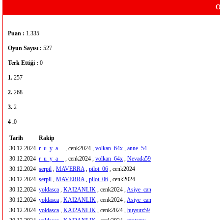
O
Puan :
1.335
Oyun Sayısı :
527
Terk Ettiği :
0
1.
257
2.
268
3.
2
4 .
0
Tarih
Rakip
30.12.2024
r_u_y_a__
, cenk2024 ,
volkan_64x
,
anne_54
30.12.2024
r_u_y_a__
, cenk2024 ,
volkan_64x
,
Nevada59
30.12.2024
serpil
,
MAVERRA
,
pilot_06
, cenk2024
30.12.2024
serpil
,
MAVERRA
,
pilot_06
, cenk2024
30.12.2024
yoldasca
,
KAI2ANLIK
, cenk2024 ,
Asiye_can
30.12.2024
yoldasca
,
KAI2ANLIK
, cenk2024 ,
Asiye_can
30.12.2024
yoldasca
,
KAI2ANLIK
, cenk2024 ,
huysuz59