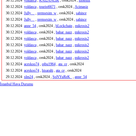
30.12.2024
yoldasca
,
KAI2ANLIK
, cenk2024 ,
xtotemx
30.12.2024
yoldasca
,
tourist6671
, cenk2024 ,
Acimasiz
30.12.2024
Jully__
,
prensesim_w
, cenk2024 ,
sahince
30.12.2024
Jully__
,
prensesim_w
, cenk2024 ,
sahince
30.12.2024
anne_54
, cenk2024 ,
bLockchain
,
mikrosis2
30.12.2024
yoldasca
, cenk2024 ,
bahar_nazz
,
mikrosis2
30.12.2024
yoldasca
, cenk2024 ,
bahar_nazz
,
mikrosis2
30.12.2024
yoldasca
, cenk2024 ,
bahar_nazz
,
mikrosis2
30.12.2024
yoldasca
, cenk2024 ,
bahar_nazz
,
mikrosis2
30.12.2024
yoldasca
, cenk2024 ,
bahar_nazz
,
mikrosis2
30.12.2024
aceskoo74
,
qibu1964
,
ata_ce
, cenk2024
30.12.2024
aceskoo74
,
hisaralti
,
ata_ce
, cenk2024
29.12.2024
xlm24
, cenk2024 ,
SoNYuReK_
,
anne_54
İstanbul Hava Durumu