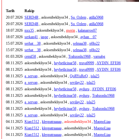
Tarih
Rakip
20.07.2026
SERD4R
, asksenibekliyor34 ,
Su_Ozlem
,
atilla5968
20.07.2026
SERD4R
, asksenibekliyor34 ,
Su_Ozlem
,
atilla5968
18.07.2026
nxx35
, asksenibekliyor34 ,
gserin
,
kalanarros07
18.07.2026
serkan41
,
jaspe
, asksenibekliyor34 ,
ayhan__07
15.07.2026
serhat__38
, asksenibekliyor34 ,
selmaa38
,
p0lo22
15.07.2026
serhat__38
, asksenibekliyor34 ,
selmaa38
,
p0lo22
01.03.2026
cemil58
, asksenibekliyor34 ,
Trabzonlu1968
,
varnabg
08.11.2025
asksenibekliyor34 ,
heybetlicinar58
,
truva9999
,
AYDIN_EFE06
08.11.2025
asksenibekliyor34 ,
heybetlicinar58
,
truva9999
,
AYDIN_EFE06
08.11.2025
a_servan
, asksenibekliyor34 ,
QoRYuReQ
,
isla25
08.11.2025
a_servan
, asksenibekliyor34 ,
sevilay22
,
isla25
08.11.2025
asksenibekliyor34 ,
heybetlicinar58
,
ayduru
,
AYDIN_EFE06
08.11.2025
asksenibekliyor34 ,
heybetlicinar58
,
ayduru
,
Trabzonlu1968
08.11.2025
a_servan
, asksenibekliyor34 ,
sevilay22
,
isla25
08.11.2025
asksenibekliyor34 ,
heybetlicinar58
,
ayduru
,
Trabzonlu1968
08.11.2025
a_servan
, asksenibekliyor34 ,
sevilay22
,
isla25
04.11.2025
Kian1512
,
kleopatraaaaa
,
asksenibekliyor34
,
MaqnoLiaa
04.11.2025
Kian1512
,
kleopatraaaaa
, asksenibekliyor34 ,
MaqnoLiaa
04.11.2025
Kian1512
,
kleopatraaaaa
, asksenibekliyor34 ,
MaqnoLiaa