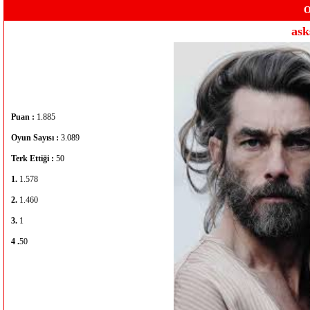
O
ask
Puan :
1.885
Oyun Sayısı :
3.089
Terk Ettiği :
50
1.
1.578
2.
1.460
3.
1
4 .
50