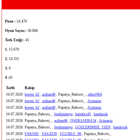
Puan :
24.470
Oyun Sayısı :
30.066
Terk Ettiği :
45
1.
15.670
2.
14.351
3.
0
4 .
45
Tarih
Rakip
16.07.2026
kerem_b2
,
acihan48
, Papatya_Bahcesi_ ,
qibu1964
16.07.2026
kerem_b2
,
acihan48
, Papatya_Bahcesi_ ,
Acimasiz
16.07.2026
kerem_b2
,
acihan48
, Papatya_Bahcesi_ ,
Acimasiz
16.07.2026
Papatya_Bahcesi_ ,
benkimimya
,
kartalxx45
,
handoruk
16.07.2026
Papatya_Bahcesi_ ,
acihan48
,
QSERASERA54
,
Acimasiz
16.07.2026
Papatya_Bahcesi_ ,
benkimimya
,
GOZLERIMDE_1SEN
,
handoruk
16.07.2026
FAKO92
,
YAGIZ39
,
UGURLU_06
, Papatya_Bahcesi_