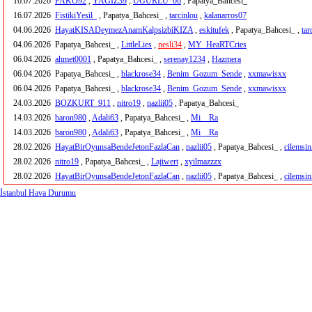
16.07.2026
FAKO92
,
YAGIZ39
,
UGURLU_06
, Papatya_Bahcesi_
16.07.2026
FistikiYesil_
, Papatya_Bahcesi_ ,
tarcinlou
,
kalanarros07
04.06.2026
HayatKISADeymezAnamKalpsizbiKIZA
,
eskitufek
, Papatya_Bahcesi_ ,
tar
04.06.2026
Papatya_Bahcesi_ ,
LittleLies
,
nesli34
,
MY_HeaRTCries
06.04.2026
ahmet0001
, Papatya_Bahcesi_ ,
serenay1234
,
Hazmera
06.04.2026
Papatya_Bahcesi_ ,
blackrose34
,
Benim_Gozum_Sende
,
xxmawisxx
06.04.2026
Papatya_Bahcesi_ ,
blackrose34
,
Benim_Gozum_Sende
,
xxmawisxx
24.03.2026
BOZKURT_911
,
nitro19
,
nazlii05
, Papatya_Bahcesi_
14.03.2026
baron980
,
Adali63
, Papatya_Bahcesi_ ,
Mi__Ra
14.03.2026
baron980
,
Adali63
, Papatya_Bahcesi_ ,
Mi__Ra
28.02.2026
HayatBirOyunsaBendeJetonFazlaCan
,
nazlii05
, Papatya_Bahcesi_ ,
cilemsi
28.02.2026
nitro19
, Papatya_Bahcesi_ ,
Lajiwert
,
xyilmazzzx
28.02.2026
HayatBirOyunsaBendeJetonFazlaCan
,
nazlii05
, Papatya_Bahcesi_ ,
cilemsi
İstanbul Hava Durumu